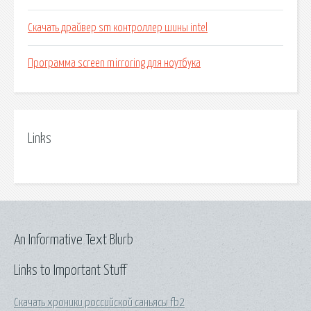
Скачать драйвер sm контроллер шины intel
Программа screen mirroring для ноутбука
Links
An Informative Text Blurb
Links to Important Stuff
Скачать хроники российской саньясы fb2