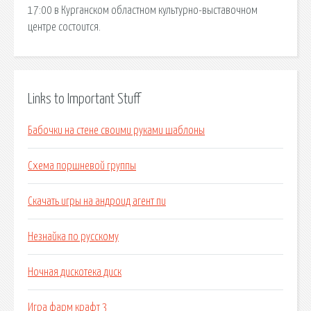
17:00 в Курганском областном культурно-выставочном
центре состоится.
Links to Important Stuff
Бабочки на стене своими руками шаблоны
Схема поршневой группы
Скачать игры на андроид агент пи
Незнайка по русскому
Ночная дискотека диск
Игра фарм крафт 3