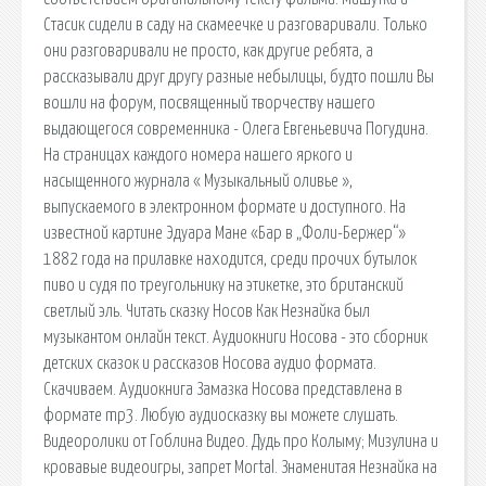
Стасик сидели в саду на скамеечке и разговаривали. Только
они разговаривали не просто, как другие ребята, а
рассказывали друг другу разные небылицы, будто пошли Вы
вошли на форум, посвященный творчеству нашего
выдающегося современника - Олега Евгеньевича Погудина.
На страницах каждого номера нашего яркого и
насыщенного журнала « Музыкальный оливье »,
выпускаемого в электронном формате и доступного. На
известной картине Эдуара Мане «Бар в „Фоли-Бержер“»
1882 года на прилавке находится, среди прочих бутылок
пиво и судя по треугольнику на этикетке, это британский
светлый эль. Читать сказку Носов Как Незнайка был
музыкантом онлайн текст. Аудиокниги Носова - это сборник
детских сказок и рассказов Носова аудио формата.
Скачиваем. Аудиокнига Замазка Носова представлена в
формате mp3. Любую аудиосказку вы можете слушать.
Видеоролики от Гоблина Видео. Дудь про Колыму; Мизулина и
кровавые видеоигры, запрет Mortal. Знаменитая Незнайка на