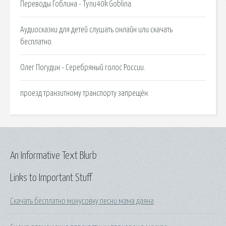
Переводы Гоблина - Tynu40k Goblina.
Аудиосказки для детей слушать онлайн или скачать
бесплатно.
Олег Погудин - Серебряный голос России.
проезд транзитному транспорту запрещён.
An Informative Text Blurb
Links to Important Stuff
Скачать бесплатно минусовку песни мама даяна