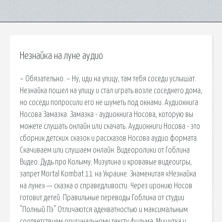
Незнайка на луне аудио
– Обязательно. – Ну, иди на улицу, там тебя соседи услышат.
Незнайка пошел на улицу и стал играть возле соседнего дома,
но соседи попросили его не шуметь под окнами. Аудиокнига
Носова Замазка. Замазка - аудиокнига Носова, которую вы
можете слушать онлайн или скачать. Аудиокниги Носова - это
сборник детских сказок и рассказов Носова аудио формата.
Скачиваем или слушаем онлайн. Видеоролики от Гоблина
Видео. Дудь про Колыму; Мизулина и кровавые видеоигры,
запрет Mortal Kombat 11 на Украине. Знаменитая «Незнайка
на луне» — сказка о справедливости. Через иронию Носов
готовит детей. Правильные переводы Гоблина от студии
"Полный Пэ" Отличаются адекватностью и максимальным
соответствием оригинальному тексту фильма. Мишутка и