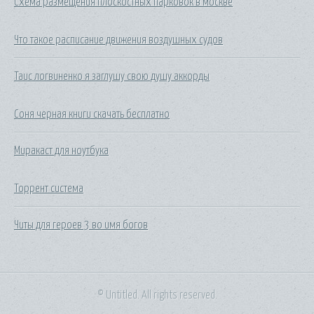
Схема размещения плоскостных парковок в москве
Что такое расписание движения воздушных судов
Таис логвиненко я заглушу свою душу аккорды
Соня черная книги скачать бесплатно
Миракаст для ноутбука
Торрент система
Читы для героев 3 во имя богов
© Untitled. All rights reserved.