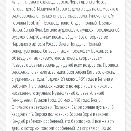
луне — сказка о справедливости. Через иронию Носов
готовит детей. Мишутка и Стасик сидели в саду на скамеечке и
разговаривали. Только они разговаривали. Тупичок ст. о/у
Гоблина (Goblin). Переводы кино. Студия Полный П. Божья
Искра. Синий Фил. Детские аудиосказки лучших произведений
русских и зарубежных писателей для. Всё о творчестве
Народного артиста России Олега Погудина. Полный
репертуар певца. Ситуация такая: проезжаем Баксан, есть
объездная, так как захотелось поесть, сворачиваем.
Развивающие материалы для детей всех возрастов. Прописи,
раскраски, стенгазеты, загадки. Биография Детство, юность,
студенческие годы. Родился 23 июня 1965 года в Батуми в
рабочем. На страницах каждого номера нашего яркого и
насыщенного журнала Музыкальный оливье. Алексей
Геннадьевич Гуськов (род. 20 мая 1958 года, Бжег,
Опольское воеводство, Польская. Белое солнце пустыни. В
квадрате 45. Версия полковника Зорина Воры в законе.
Каждый ребенок- особенный, это бесспорно. И все же есть
дети, о которых говорят особенный. 23 апреля с 9:00 до