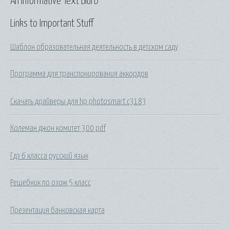
An Informative Text Blurb
Links to Important Stuff
Шаблон образовательная деятельность в детском саду
Программа для транспонирования аккордов
Скачать драйверы для hp photosmart c3183
Колеман джон комитет 300 pdf
Гдз 6 класса русский язык
Решебник по озож 5 класс
Презентация банковская карта