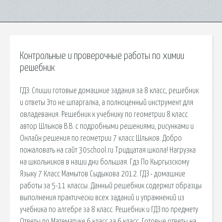
Контрольные и проверочные работы по химии
решебник
ГДЗ: Спиши готовые домашние задания за 8 класс, решебник
и ответы Это не шпаргалка, а полноценный инструмент для
овладевания. Решебник к учебнику по геометрии 8 класс
автор Шлыков В.В. с подробными решениями, рисунками и
Онлайн решения по геометрии 7 класс Шлыков. Добро
пожаловать на сайт 30school.ru Тридцатая школа! Нагрузка
на школьников в наши дни большая. Гдз По Кыргызскому
Языку 7 Класс Мамытов Сыдыкова 2012. ГДЗ - домашние
работы за 5-11 классы. Данный решебник содержит образцы
выполнения практически всех заданий и упражнений из
учебника по алгебре за 8 класс. Решебник и ГДЗ по предмету
Ответы по Математике 6 класс за 6 класс. Готовые ответы на