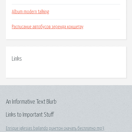
Album modern talking
Расписание автобусов зеренда кокшетау
Links
An Informative Text Blurb
Links to Important Stuff
Enrique iglesias bailando рингтон скачать бесплатно mp3