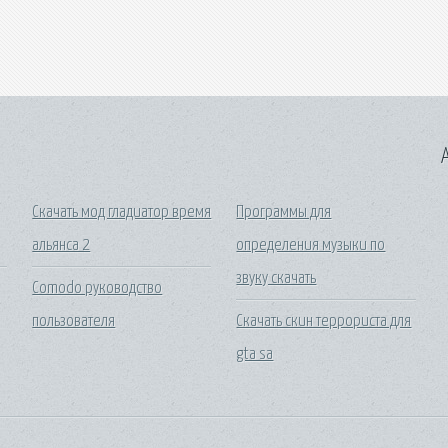
A
Скачать мод гладиатор время
Программы для
альянса 2
определения музыки по
звуку скачать
Comodo руководство
пользователя
Скачать скин террориста для
gta sa