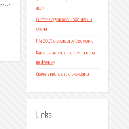
только
лицу
Система судов великобритании
схема
Fifa 2015 скачать игру бесплатно
Как скачать песню из компьютера
на флешку
Скачать книги с заклинаниями
Links