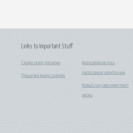
Links to Important Stuff
Схема скарт разъема
Александров лось
расписание электричек
Пташечка минус скачать
Новый год савичева текст
песни