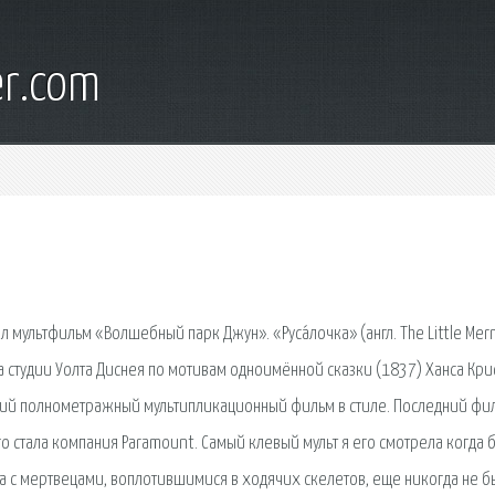
er.com
л мультфильм «Волшебный парк Джун». «Руса́лочка» (англ. The Little Mer
а студии Уолта Диснея по мотивам одноимённой сказки (1837) Ханса Кри
ский полнометражный мультипликационный фильм в стиле. Последний фи
 стала компания Paramount. Самый клевый мульт я его смотрела когда 
еча с мертвецами, воплотившимися в ходячих скелетов, еще никогда не б