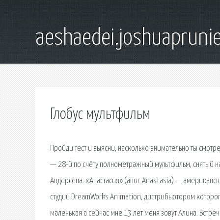
aeshaedei.joshuapruni
Глобус мультфильм
Пройди тест и выясни, насколько внимательно ты смотре
— 28-й по счёту полнометражный мультфильм, снятый н
Андерсена. «Анастасия» (англ. Anastasia) — американ
студии DreamWorks Animation, дистрибьютором которого
маленькая а сейчас мне 13 лет меня зовут Алина. Встр