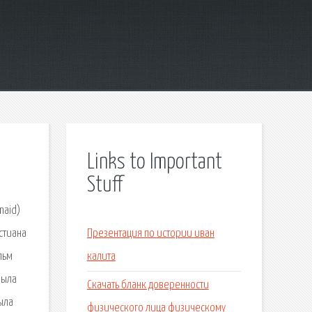
Links to Important
Stuff
maid)
стиана
Презентация по истории иван
льм
калита
была
Скачать бланк доверенности
ыла
физического лица физическому