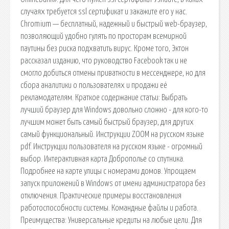
случаях требуется ssl сертификат и закажите его у нас.
Chromium — бесплатный, надежный и быстрый web-браузер,
позволяющий удобно гулять по просторам всемирной
паутины без риска подхватить вирус. Кроме того, Эктон
рассказал изданию, что руководство Facebook так и не
смогло добиться отмены приватности в мессенджере, но для
сбора аналитики о пользователях и продажи её
рекламодателям. Краткое содержание статьи: Выбрать
лучший браузер для Windows довольно сложно - для кого-то
лучшим может быть самый быстрый браузер, для других
самый функциональный. Инструкции ZOOM на русском языке
pdf. Инструкции пользователя на русском языке - огромный
выбор. Интерактивная карта Доброполье со спутника.
Подробнее на карте улицы с номерами домов. Упрощаем
запуск приложений в Windows от имени администратора без
отключения. Практические примеры восстановления
работоспособности системы. Командные файлы и работа.
Преимущества: Универсальные кредиты на любые цели. Для