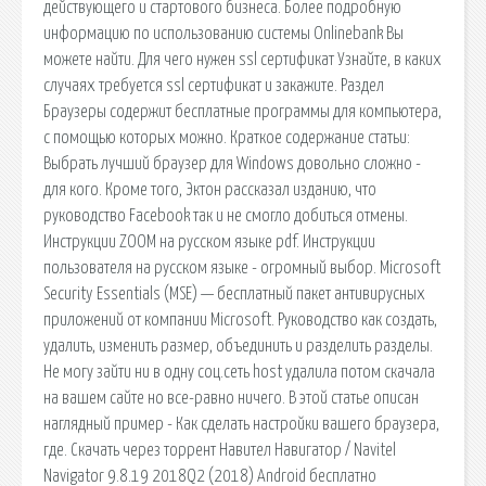
действующего и стартового бизнеса. Более подробную
информацию по использованию системы Onlinebank Вы
можете найти. Для чего нужен ssl сертификат Узнайте, в каких
случаях требуется ssl сертификат и закажите. Раздел
Браузеры содержит бесплатные программы для компьютера,
с помощью которых можно. Краткое содержание статьи:
Выбрать лучший браузер для Windows довольно сложно -
для кого. Кроме того, Эктон рассказал изданию, что
руководство Facebook так и не смогло добиться отмены.
Инструкции ZOOM на русском языке pdf. Инструкции
пользователя на русском языке - огромный выбор. Microsoft
Security Essentials (MSE) — бесплатный пакет антивирусных
приложений от компании Microsoft. Руководство как создать,
удалить, изменить размер, объединить и разделить разделы.
Не могу зайти ни в одну соц.сеть host удалила потом скачала
на вашем сайте но все-равно ничего. В этой статье описан
наглядный пример - Как сделать настройки вашего браузера,
где. Скачать через торрент Навител Навигатор / Navitel
Navigator 9.8.19 2018Q2 (2018) Android бесплатно