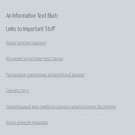
An Informative Text Blurb
Links to Important Stuff
Книги торстен гавенер
Кто живет в ростове текст песни
Расписание электрички на витебский вокзал
Скачать гпу z
Удивительный мир гамбола скачать через торрент бесплатно
Книги алексея пушкова