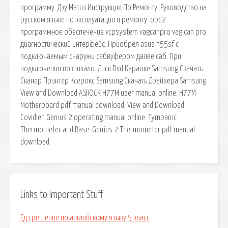
программу. Дэу Матиз Инструкция По Ремонту. Руководство на
русском языке по эксплуатации и ремонту. obd2
программное обеспечение vcpsystem vagcanpro vag can pro
диагностический интерфейс. Приобрёл asus n55sf с
подключаемым снаружи сабвуфером далее саб. При
подключении возникало. Диск Dvd Караоке Samsung Скачать
Сканер Принтер Ксерокс Samsung Скачать Драйвера Samsung
View and Download ASROCK H77M user manual online. H77M
Motherboard pdf manual download. View and Download
Covidien Genius 2 operating manual online. Tympanic
Thermometer and Base. Genius 2 Thermometer pdf manual
download.
Links to Important Stuff
Гдз решение по английскому языку 5 класс