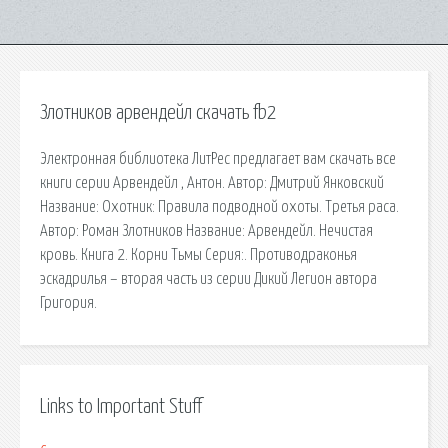
Злотников арвендейл скачать fb2
Электронная библиотека ЛитРес предлагает вам скачать все
книги серии Арвендейл , Антон. Автор: Дмитрий Янковский
Название: Охотник: Правила подводной охоты. Третья раса.
Автор: Роман Злотников Название: Арвендейл. Нечистая
кровь. Книга 2. Корни Тьмы Серия:. Противодраконья
эскадрилья – вторая часть из серии Дикий Легион автора
Григория.
Links to Important Stuff