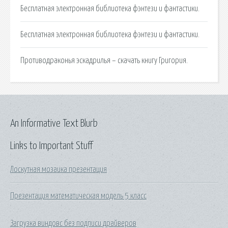
Бесплатная электронная библиотека фэнтези и фантастики.
Бесплатная электронная библиотека фэнтези и фантастики.
Противодраконья эскадрилья – скачать книгу Григория.
An Informative Text Blurb
Links to Important Stuff
Лоскутная мозаика презентация
Презентация математическая модель 5 класс
Загрузка виндовс без подписи драйверов