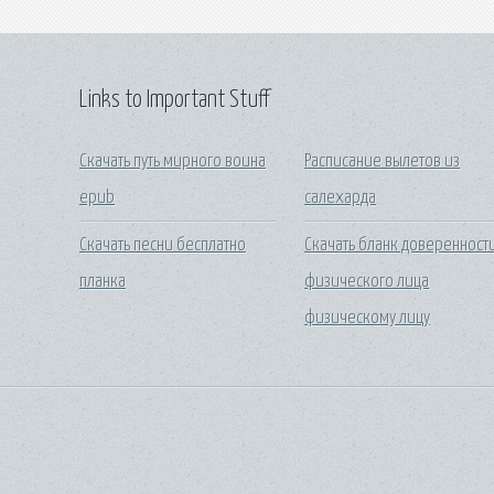
Links to Important Stuff
Скачать путь мирного воина
Расписание вылетов из
epub
салехарда
Скачать песни бесплатно
Скачать бланк доверенност
планка
физического лица
физическому лицу