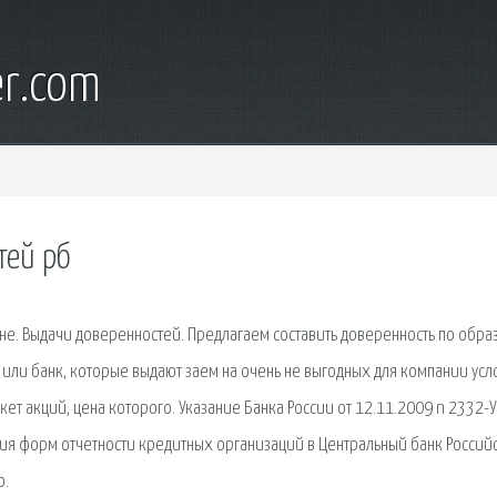
er.com
ей рб
не. Выдачи доверенностей. Предлагаем составить доверенность по образ
в или банк, которые выдают заем на очень не выгодных для компании ус
кет акций, цена которого. Указание Банка России от 12.11.2009 n 2332-У
ия форм отчетности кредитных организаций в Центральный банк Россий
о.