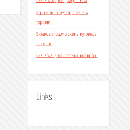
Скачать торрент judge dredd
Игры мото симулятор скачать
торрент
Вязание спицами схемы пуловеры
женские
Скачать андрей весенин все песни
Links