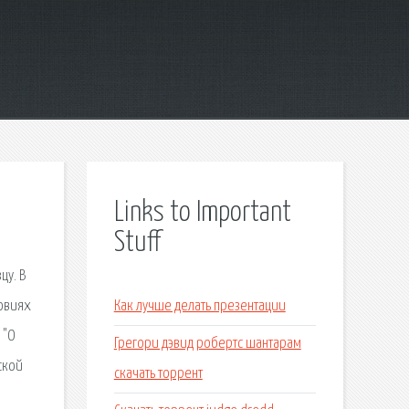
Links to Important
Stuff
цу. В
ловиях
Как лучше делать презентации
 "О
Грегори дэвид робертс шантарам
ской
скачать торрент