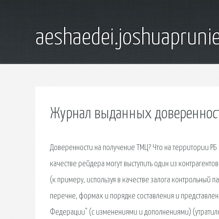
aeshaedei.joshuapruni
Журнал выданных доверенност
Доверенности на получение ТМЦ? Что на территории РБ 
качестве рейдера могут выступить один из контрагенто
(к примеру, используя в качестве залога контрольный па
перечне, формах и порядке составления и представлен
Федерации" (с изменениями и дополнениями) (утратил