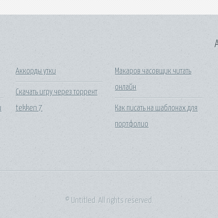
A
Аккорды утки
Макаров часовщик читать
онлайн
Скачать игру через торрент
и
tekken 7
Как писать на шаблонах для
портфолио
© Untitled. All rights reserved.