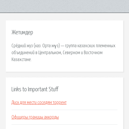
Жетимдер
Сре́дний жуз (каз. Орта жүз) — группа казахских племенных
объединений в Центральном, Северном и Восточном
Казахстане.
Links to Important Stuff
Диск для мести соседям торрент
Офицеры границы аккорды