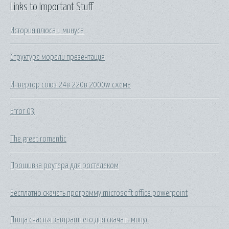
Links to Important Stuff
История плюса и минуса
Структура морали презентация
Инвертор союз 24в 220в 2000w схема
Error 03
The great romantic
Прошивка роутера для ростелеком
Бесплатно скачать программу microsoft office powerpoint
Птица счастья завтрашнего дня скачать минус