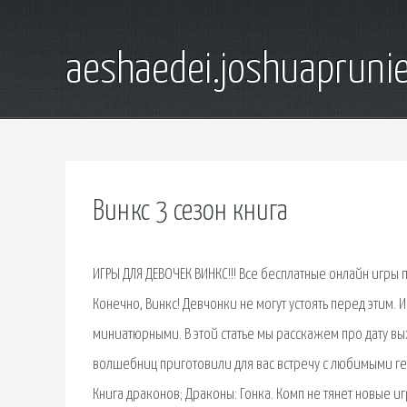
aeshaedei.joshuapruni
Винкс 3 сезон книга
ИГРЫ ДЛЯ ДЕВОЧЕК ВИНКС!!! Все бесплатные онлайн игры
Конечно, Винкс! Девчонки не могут устоять перед этим.
миниатюрными. В этой статье мы расскажем про дату вы
волшебниц приготовили для вас встречу с любимыми гер
Книга драконов; Драконы: Гонка. Комп не тянет новые и