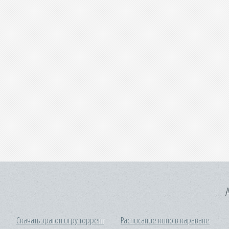
A
Скачать эрагон игру торрент
Расписание кино в караване