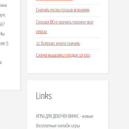
вана
Скачать песни гриша агаханян
ире.
Сериал 80 е скачать торрент все
ый?
серии
 Мы
1с битрикс книга скачать
раю 5
Схема вышивки сердце из роз
а
Links
ИГРЫ ДЛЯ ДЕВОЧЕК ВИНКС - новые
бесплатные онлайн игры.