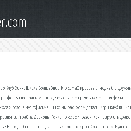
er.com
 про Клуб Винкс Школа Волшебниц. Кто самый красивый, модный и дружн
 Игры феи Винкс полны магии. Девочки часто представляют себя феями –
хода 8 сезона мультфильма Винкс. Мы раскроем детали. Игры клуб Винкс
оинями. Играйте. Драконы: Гонки по краю 5 сезон; Как приручить драко
гры? Не беда! Список игр для слабых компьютеров. Сохрани его. Мультсе