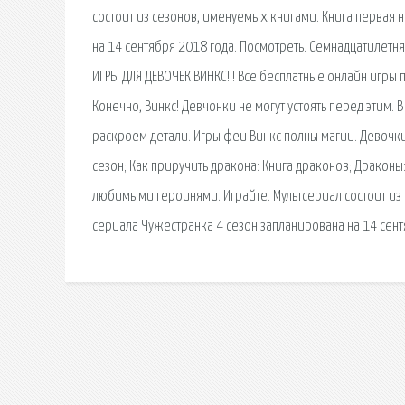
состоит из сезонов, именуемых книгами. Книга первая 
на 14 сентября 2018 года. Посмотреть. Семнадцатилетня
ИГРЫ ДЛЯ ДЕВОЧЕК ВИНКС!!! Все бесплатные онлайн игры
Конечно, Винкс! Девчонки не могут устоять перед этим. 
раскроем детали. Игры феи Винкс полны магии. Девочк
сезон; Как приручить дракона: Книга драконов; Драконы
любимыми героинями. Играйте. Мультсериал состоит из 
сериала Чужестранка 4 сезон запланирована на 14 сент