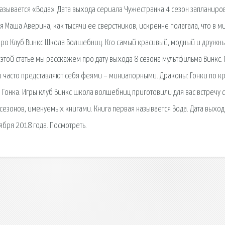
называется «Вода». Дата выхода сериала Чужестранка 4 сезон запланиро
я Маша Аверина, как тысячи ее сверстников, искренне полагала, что в м
 про Клуб Винкс Школа Волшебниц. Кто самый красивый, модный и дружн
В этой статье мы расскажем про дату выхода 8 сезона мультфильма Винкс.
и часто представляют себя феями – миниатюрными. Драконы: Гонки по к
: Гонка. Игры клуб Винкс школа волшебниц приготовили для вас встречу с
сезонов, именуемых книгами. Книга первая называется Вода. Дата выход
ября 2018 года. Посмотреть.