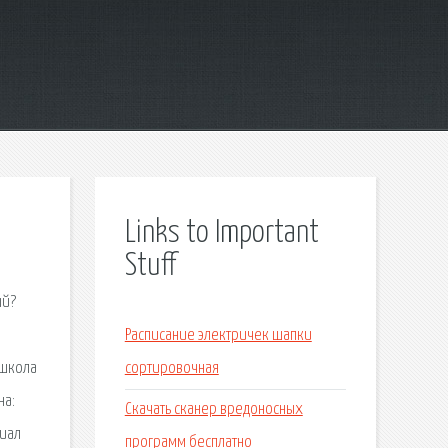
Links to Important
Stuff
ый?
Расписание электричек шапки
 школа
сортировочная
на:
Скачать сканер вредоносных
риал
программ бесплатно