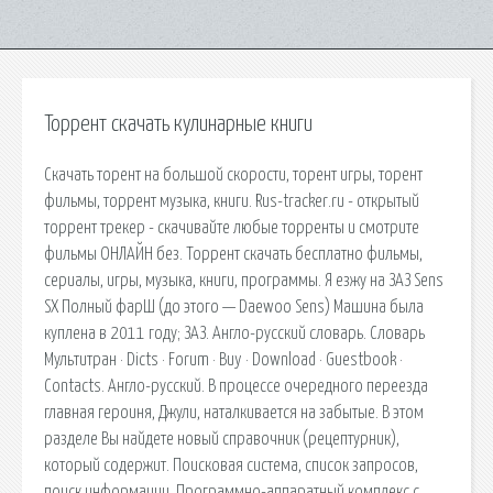
Торрент скачать кулинарные книги
Скачать торент на большой скорости, торент игры, торент
фильмы, торрент музыка, книги. Rus-tracker.ru - открытый
торрент трекер - скачивайте любые торренты и смотрите
фильмы ОНЛАЙН без. Торрент скачать бесплатно фильмы,
сериалы, игры, музыка, книги, программы. Я езжу на ЗАЗ Sens
SX Полный фарШ (до этого — Daewoo Sens) Машина была
куплена в 2011 году; ЗАЗ. Англо-русский словарь. Словарь
Мультитран · Dicts · Forum · Buy · Download · Guestbook ·
Contacts. Англо-русский. В процессе очередного переезда
главная героиня, Джули, наталкивается на забытые. В этом
разделе Вы найдете новый справочник (рецептурник),
который содержит. Поисковая сиcтема, список запросов,
поиск информации. Программно-аппаратный комплекс с