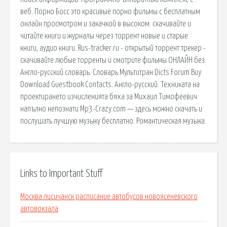
веб. Порно Босс это красивые порно фильмы с бесплатным
онлайн просмотром и закачкой в высоком. скачивайте и
читайте книги и журналы через торрент новые и старые
книги, аудио книги. Rus-tracker.ru - открытый торрент трекер -
скачивайте любые торренты и смотрите фильмы ОНЛАЙН без.
Англо-русский словарь. Словарь Мультитран Dicts Forum Buy
Download Guestbook Contacts. Англо-русский. Техниката на
проектирането изчисленията бяха за Михаил Тимофеевич
напълно непознати Mp3-Crazy.com — здесь можно скачать и
послушать лучшую музыку бесплатно. Романтическая музыка.
Links to Important Stuff
Москва лисичанск расписание автобусов новоясеневского
автовокзала