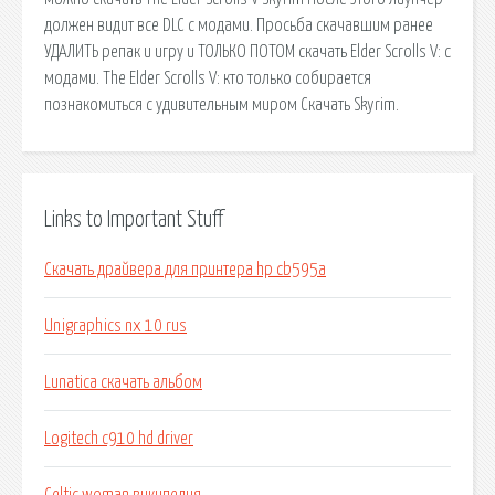
должен видит все DLC с модами. Просьба скачавшим ранее
УДАЛИТЬ репак и игру и ТОЛЬКО ПОТОМ скачать Elder Scrolls V: с
модами. The Elder Scrolls V: кто только собирается
познакомиться с удивительным миром Скачать Skyrim.
Links to Important Stuff
Скачать драйвера для принтера hp cb595a
Unigraphics nx 10 rus
Lunatica скачать альбом
Logitech c910 hd driver