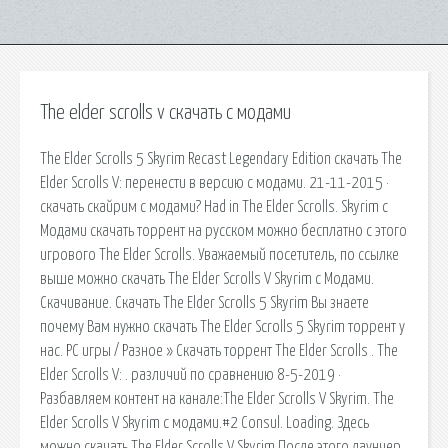
The elder scrolls v скачать с модами
The Elder Scrolls 5 Skyrim Recast Legendary Edition скачать The
Elder Scrolls V: перенести в версию с модами. 21-11-2015 ·
скачать скайрим с модами? Had in The Elder Scrolls. Skyrim с
Модами скачать торрент на русском можно бесплатно с этого
игрового The Elder Scrolls. Уважаемый посетитель, по ссылке
выше можно скачать The Elder Scrolls V Skyrim с Модами.
Скачивание. Скачать The Elder Scrolls 5 Skyrim Вы знаете
почему Вам нужно скачать The Elder Scrolls 5 Skyrim торрент у
нас. PC игры / Разное » Скачать торрент The Elder Scrolls . The
Elder Scrolls V: . различий по сравнению 8-5-2019 ·
Разбавляем контент на канале:The Elder Scrolls V Skyrim. The
Elder Scrolls V Skyrim с модами.#2 Consul. Loading. Здесь
можно скачать The Elder Scrolls V Skyrim После этого лаунчер