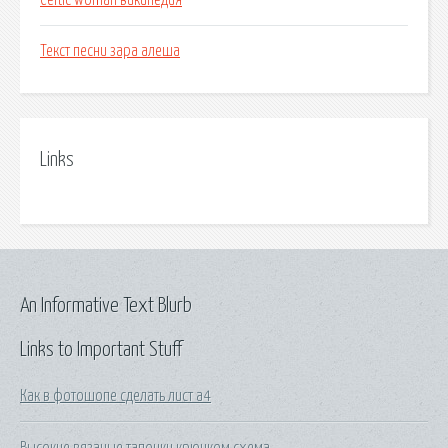
Celtic woman википедия
Текст песни зара алеша
Links
An Informative Text Blurb
Links to Important Stuff
Как в фотошопе сделать лист а4
Высокие вязаные тапочки крючком схема