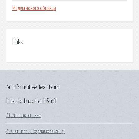
Модем нового образца
Links
An Informative Text Blurb
Links to Important Stuff
Gtr 41rt прошивка
Скачать песни харламова 2015