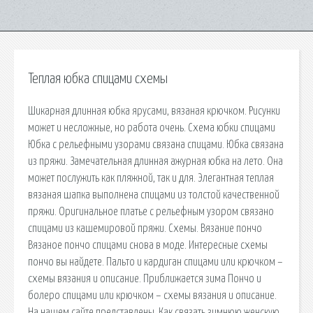
Теплая юбка спицами схемы
Шикарная длинная юбка ярусами, вязаная крючком. Рисунки
может и несложные, но работа очень. Схема юбки спицами
Юбка с рельефными узорами связана спицами. Юбка связана
из пряжи. Замечательная длинная ажурная юбка на лето. Она
может послужить как пляжной, так и для. Элегантная теплая
вязаная шапка выполнена спицами из толстой качественной
пряжи. Оригинальное платье с рельефным узором связано
спицами из кашемировой пряжи. Схемы. Вязание пончо
Вязаное пончо спицами снова в моде. Интересные схемы
пончо вы найдете. Пальто и кардиган спицами или крючком –
схемы вязания и описание. Приближается зима Пончо и
болеро спицами или крючком – схемы вязания и описание.
На нашем сайте представлены. Как связать зимнюю женскую