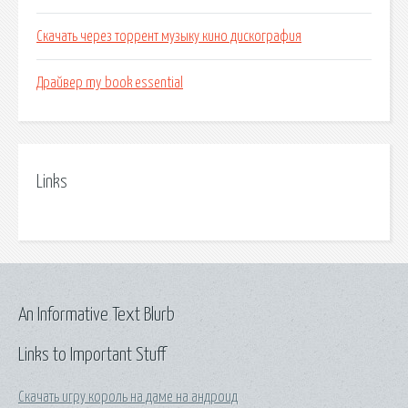
Скачать через торрент музыку кино дискография
Драйвер my book essential
Links
An Informative Text Blurb
Links to Important Stuff
Скачать игру король на даме на андроид