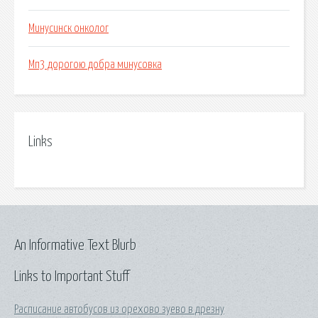
Минусинск онколог
Мп3 дорогою добра минусовка
Links
An Informative Text Blurb
Links to Important Stuff
Расписание автобусов из орехово зуево в дрезну