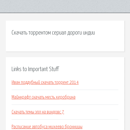
Скачать торрентом сериал дороги индии
Links to Important Stuff
Иван поддубный скачать торрент 2014
Майнкрафт скачать месть херобрина
Скачать темы эпл на виндовс 7
Расписание автобуса михеево бронницы