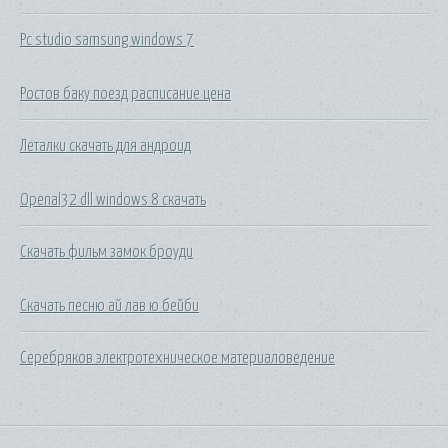
Pc studio samsung windows 7
Ростов баку поезд расписание цена
Леталки скачать для андроид
Openal32 dll windows 8 скачать
Скачать фильм замок броуди
Скачать песню ай лав ю бейби
Серебряков электротехническое материаловедение