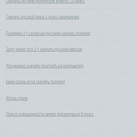
Скачать гдз new millennium english 10 класс
Скачать русский язык 1 класс климанова
Покемон 15 сезон на русском скачать торрент
Sony vegas pro 13 скачать русская версия
Что можно скачать поиграть на компьютер
Ежик соник игра скачать торрент
Игорь тузов
Пояса освещенности земли презентация 6 класс