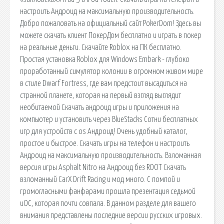
настроить Андроид на максимальную производительность.
Добро пожаловать на официальный сайт PokerDom! Здесь вы
можете скачать клиент ПокерДом бесплатно и играть в покер
на реальные деньги. Скачайте Roblox на ПК бесплатно.
Простая установка Roblox для Windows Embark - глубоко
проработанный симулятор колонии в огромном живом мире
в стиле Dwarf Fortress, где вам предстоит высадиться на
странной планете, которая на первый взгляд выглядит
необитаемой Скачать андроид игры и приложения на
компьютер и установить через BlueStacks Сотни бесплатных
игр для устройств с os Андроид! Очень удобный каталог,
простое и быстрое. Скачать игры на телефон и настроить
Андроид на максимальную производительность. Взломанная
версия игры Asphalt Nitro на Андроид без ROOT Скачать
взломанный CarX Drift Racing и мод много. С помпой и
громогласными фанфарами прошла презентация седьмой
иОС, которая почти совпала. В данном разделе для вашего
внимания представлены последние версии русских игровых.