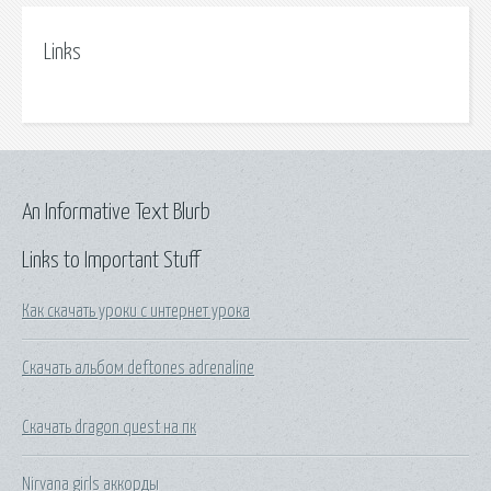
Links
An Informative Text Blurb
Links to Important Stuff
Как скачать уроки с интернет урока
Скачать альбом deftones adrenaline
Скачать dragon quest на пк
Nirvana girls аккорды