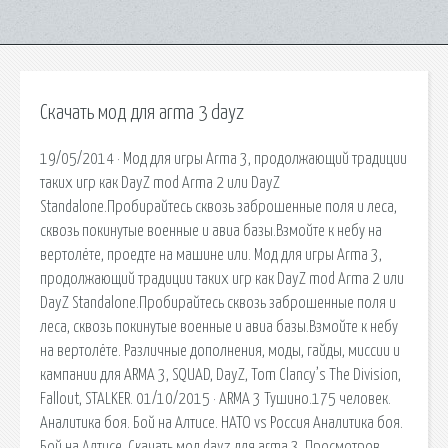
Скачать мод для arma 3 dayz
19/05/2014 · Мод для игры Arma 3, продолжающий традиции
таких игр как DayZ mod Arma 2 или DayZ
Standalone.Пробирайтесь сквозь заброшенные поля и леса,
сквозь покинутые военные и авиа базы.Взмойте к небу на
вертолёте, проедте на машине или. Мод для игры Arma 3,
продолжающий традиции таких игр как DayZ mod Arma 2 или
DayZ Standalone.Пробирайтесь сквозь заброшенные поля и
леса, сквозь покинутые военные и авиа базы.Взмойте к небу
на вертолёте. Различные дополнения, моды, гайды, миссии и
кампании для ARMA 3, SQUAD, DayZ, Tom Clancy’s The Division,
Fallout, STALKER. 01/10/2015 · ARMA 3 Тушино.175 человек.
Аналитика боя. Бой на Алтисе. НАТО vs Россия Аналитика боя.
Бой на Алтисе. Скачать мод dayz для arma 3. Просмотров.