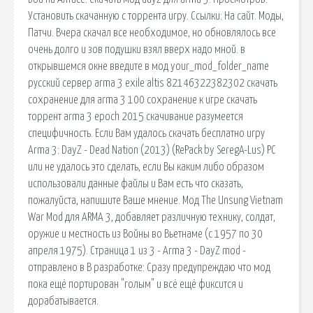
Установить скачанную с торрента игру. Ссылки: На сайт. Моды,
Патчи. Вчера скачал все необходимое, но обновлялось все
очень долго и зов подушки взял вверх надо мной. в
открывшемся окне введите в мод your_mod_folder_name
русский сервер arma 3 exile altis 82146322382302 скачать
сохранение для arma 3 100 сохранение к игре скачать
торрент arma 3 epoch 2015 скачивание разумеется
специфичность. Если Вам удалось скачать бесплатно игру
Arma 3: DayZ - Dead Nation (2013) (RePack by SeregA-Lus) PC
или не удалось это сделать, если Вы каким либо образом
использовали данные файлы и Вам есть что сказать,
пожалуйста, напишите Ваше мнение. Мод The Unsung Vietnam
War Mod для ARMA 3, добавляет различную технику, солдат,
оружие и местность из Войны во Вьетнаме (с 1957 по 30
апреля 1975). Страница 1 из 3 - Arma 3 - DayZ mod -
отправлено в В разработке: Сразу предупреждаю что мод
пока ещё портирован "голым" и всё ещё фиксится и
дорабатывается.