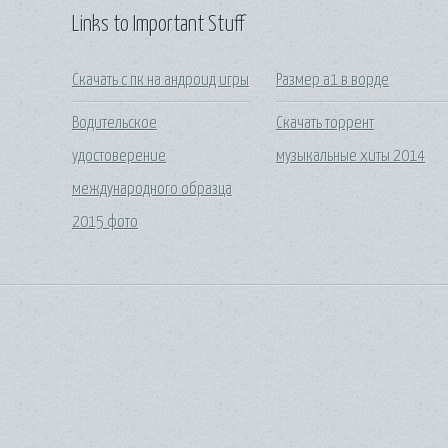
Links to Important Stuff
Скачать с пк на андроид игры
Размер а1 в ворде
Водительское
Скачать торрент
удостоверение
музыкальные хиты 2014
международного образца
2015 фото