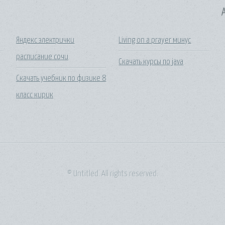
A
Яндекс электрички
Living on a prayer минус
расписание сочи
Скачать курсы по java
Скачать учебник по физике 8
класс кирик
© Untitled. All rights reserved.