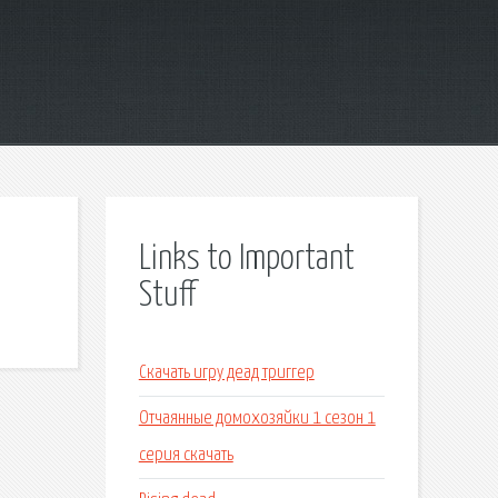
Links to Important
Stuff
Скачать игру деад триггер
Отчаянные домохозяйки 1 сезон 1
серия скачать