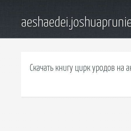
aeshaedei.joshuapruni
Скачать книгу цирк уродов на 