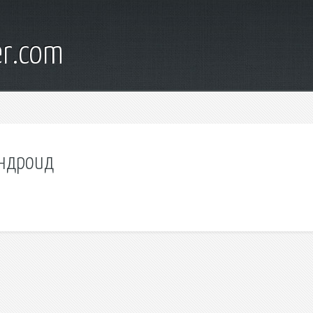
er.com
андроид