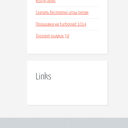
Rising dead
Скачать бесплатно игры репак
Прошивка на turbopad 1014
Торрент риддик 3d
Links