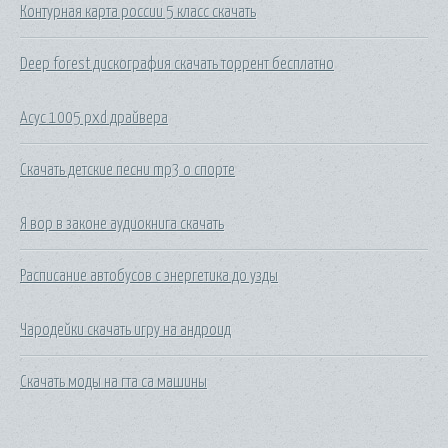
Контурная карта россии 5 класс скачать
Deep forest дискография скачать торрент бесплатно
Асус 1005 pxd драйвера
Скачать детские песни mp3 о спорте
Я вор в законе аудиокнига скачать
Расписание автобусов с энергетика до узды
Чародейки скачать игру на андроид
Скачать моды на гта са машины