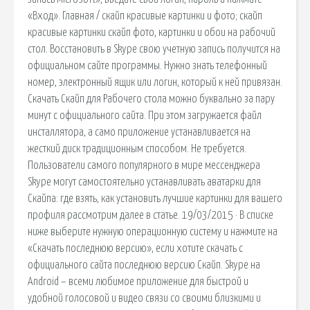
«Вход». Главная / скайп красивые картинки и фото; скайп
красивые картинки скайп фото, картинки и обои на рабочий
стол. Восстановить в Skype свою учетную запись получится на
официальном сайте программы. Нужно знать телефонный
номер, электронный ящик или логин, который к ней привязан.
Скачать Скайп для Рабочего стола можно буквально за пару
минут с официального сайта. При этом загружается файл
инсталлятора, а само приложение устанавливается на
жесткий диск традиционным способом. Не требуется.
Пользователи самого популярного в мире мессенджера
Skype могут самостоятельно устанавливать аватарки для
Скайпа: где взять, как установить лучшие картинки для вашего
профиля рассмотрим далее в статье. 19/03/2015 · В списке
ниже выберите нужную операционную систему и нажмите на
«Скачать последнюю версию», если хотите скачать с
официального сайта последнюю версию Скайп. Skype на
Android – всеми любимое приложение для быстрой и
удобной голосовой и видео связи со своими близкими и