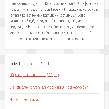
ознакомиться и удалить. Катало бесплатной 3. D графики Max,
3ds, car, wire, jas, c. Помощь Проекту!!!! Никаких лохотронов.
Галерея качественных картинок - Картинки 24 Всего
картинок: 28356, сегодня добавлено: 13, ожидает
модерации:. Регистрация в скайпе: как создать бесплатную
учетную запись Skype. Сейчас я покажу, как быстро пройти
регистрацию в скайпе на компьютере или телефоне.
Links to Important Stuff
Образец заявления по ст 306 ук рф
Скачать бланк оплаты электроэнергии мосэнергосбыт
Минус noize mc жадина