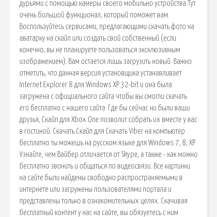
дурьями с помощью камеры своего мобильно устройства Тут
очень большой функционал, который поможет вам.
Воспользуйтесь сервисами, предлагающими скачать фото на
аватарку на скайп или создать свой собственный (если
конечно, вы не планируете пользоваться эксклюзивным
изображением). Вам остается лишь загрузить новый. Важно
отметить, что данная версия установщика устанавливает
Internet Explorer 8 для Windows XP 32-bit и она была
загружена с официального сайта чтобы вы смогли скачать
его бесплатно с нашего сайта. Где бы сейчас ни были ваши
друзья, Скайп для Xbox One позволит собрать их вместе у вас
в гостиной. Скачать Скайп для Скачать Viber на компьютер
бесплатно ты можешь на русском языке для Windows 7, 8, XP.
Узнайте, чем Вайбер отличается от Skype, а также - как можно
бесплатно звонить и общаться по видеосвязи. Все картинки
на сайте были найдены свободно распространяемыми в
интернете или загружены пользователями портала и
представлены только в ознакомительных целях. Скачивая
бесплатный контент у нас на сайте, вы обязуетесь с ним