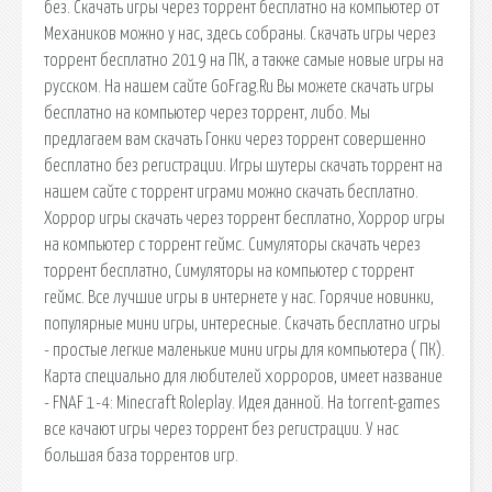
без. Скачать игры через торрент бесплатно на компьютер от
Механиков можно у нас, здесь собраны. Скачать игры через
торрент бесплатно 2019 на ПК, а также самые новые игры на
русском. На нашем сайте GoFrag.Ru Вы можете скачать игры
бесплатно на компьютер через торрент, либо. Мы
предлагаем вам скачать Гонки через торрент совершенно
бесплатно без регистрации. Игры шутеры скачать торрент на
нашем сайте с торрент играми можно скачать бесплатно.
Хоррор игры скачать через торрент бесплатно, Хоррор игры
на компьютер с торрент геймс. Симуляторы скачать через
торрент бесплатно, Симуляторы на компьютер с торрент
геймс. Все лучшие игры в интернете у нас. Горячие новинки,
популярные мини игры, интересные. Скачать бесплатно игры
- простые легкие маленькие мини игры для компьютера ( ПК).
Карта специально для любителей хорроров, имеет название
- FNAF 1-4: Minecraft Roleplay. Идея данной. На torrent-games
все качают игры через торрент без регистрации. У нас
большая база торрентов игр.