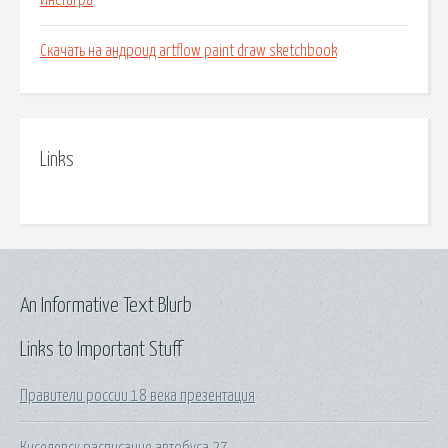
Инстагра
Скачать на андроид artflow paint draw sketchbook
Links
An Informative Text Blurb
Links to Important Stuff
Правители россии 18 века презентация
Киселевск расписание автобуса 27