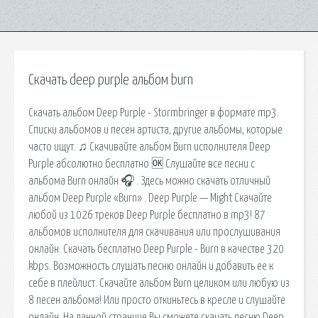
Скачать deep purple альбом burn
Скачать альбом Deep Purple - Stormbringer в формате mp3.
Списки альбомов и песен артиста, другие альбомы, которые
часто ищут. ♫ Скачивайте альбом Burn исполнителя Deep
Purple абсолютно бесплатно 🆗 Слушайте все песни с
альбома Burn онлайн 🎧 . Здесь можно скачать отличный
альбом Deep Purple «Burn» . Deep Purple — Might Скачайте
любой из 1026 треков Deep Purple бесплатно в mp3! 87
альбомов исполнителя для скачивания или прослушивания
онлайн. Скачать бесплатно Deep Purple - Burn в качестве 320
kbps. Возможность слушать песню онлайн и добавить ее к
себе в плейлист. Скачайте альбом Burn целиком или любую из
8 песен альбома! Или просто откиньтесь в кресле и слушайте
онлайн. На данной странице Вы сможете скачать песню Deep