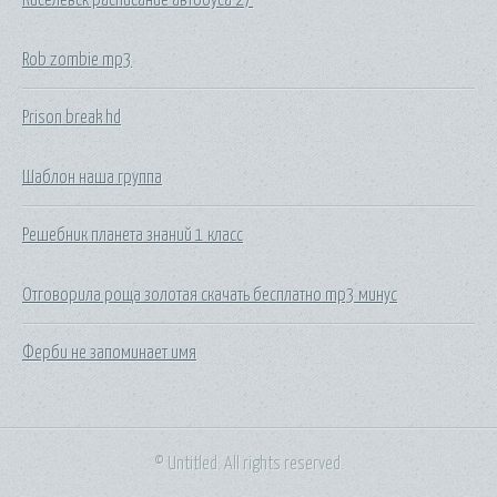
Rob zombie mp3
Prison break hd
Шаблон наша группа
Решебник планета знаний 1 класс
Отговорила роща золотая скачать бесплатно mp3 минус
Ферби не запоминает имя
© Untitled. All rights reserved.