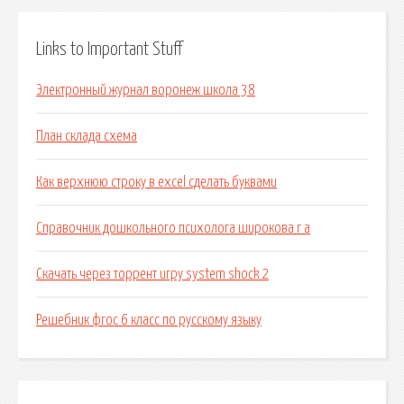
Links to Important Stuff
Электронный журнал воронеж школа 38
План склада схема
Как верхнюю строку в excel сделать буквами
Справочник дошкольного психолога широкова г а
Скачать через торрент игру system shock 2
Решебник фгос 6 класс по русскому языку