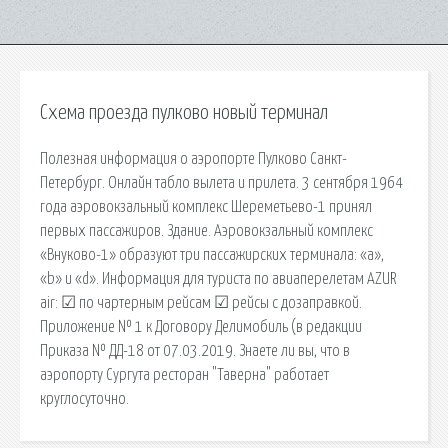
Схема проезда пулково новый терминал
Полезная информация о аэропорте Пулково Санкт-
Петербург. Онлайн табло вылета и прилета. 3 сентября 1964
года аэровокзальный комплекс Шереметьево-1 принял
первых пассажиров. Здание. Аэровокзальный комплекс
«Внуково-1» образуют три пассажирских терминала: «a»,
«b» и «d». Информация для туриста по авиаперелетам AZUR
air: ☑ по чартерным рейсам ☑ рейсы с дозаправкой.
Приложение № 1 к Договору Делимобиль (в редакции
Приказа № ДД-18 от 07.03.2019. Знаете ли вы, что в
аэропорту Сургута ресторан "Таверна" работает
круглосуточно.