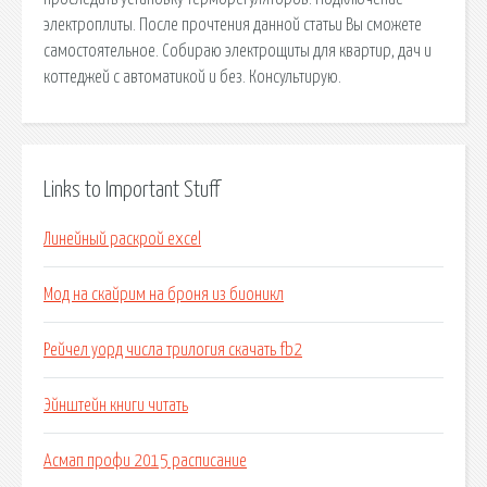
электроплиты. После прочтения данной статьи Вы сможете
самостоятельное. Собираю электрощиты для квартир, дач и
коттеджей с автоматикой и без. Консультирую.
Links to Important Stuff
Линейный раскрой excel
Мод на скайрим на броня из бионикл
Рейчел уорд числа трилогия скачать fb2
Эйнштейн книги читать
Асмап профи 2015 расписание