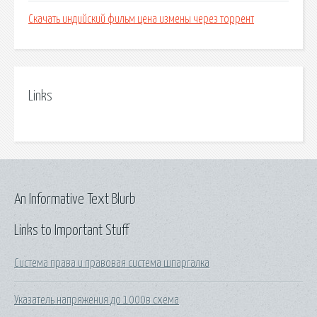
Скачать индийский фильм цена измены через торрент
Links
An Informative Text Blurb
Links to Important Stuff
Система права и правовая система шпаргалка
Указатель напряжения до 1000в схема