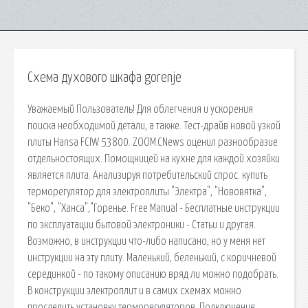
Схема духового шкафа gorenje
Уважаемый Пользователь! Для облегчения и ускорения
поиска необходимой детали, а также. Тест-драйв новой узкой
плиты Hansa FCIW 53800. ZOOM.CNews оценил разнообразие
отдельностоящих. Помощницей на кухне для каждой хозяйки
является плита. Анализируя потребительский спрос. купить
терморегулятор для электроплиты "Электра", "Нововятка",
"Беко", "Ханса","Горенье. Free Manual - Бесплатные инструкции
по эксплуатации бытовой электроники - Статьи и другая.
Возможно, в инструкции что-либо написано, но у меня нет
инструкции на эту плиту. Маленький, беленький, с коричневой
серединкой - по такому описанию вряд ли можно подобрать.
В конструкции электроплит и в самих схемах можно
проследить установку терморегуляторов. Подключение