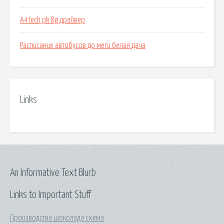
A4tech pk 8g драйвер
Расписание автобусов до меги белая дача
Links
An Informative Text Blurb
Links to Important Stuff
Производства шоколада схема