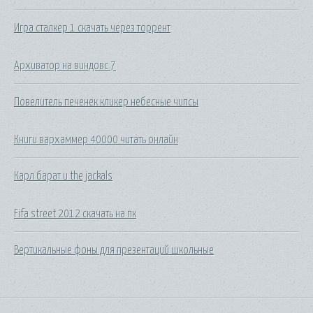
Игра сталкер 1 скачать через торрент
Архиватор на виндовс 7
Повелитель печенек кликер небесные чипсы
Книги вархаммер 40000 читать онлайн
Карл барат и the jackals
Fifa street 2012 скачать на пк
Вертикальные фоны для презентаций школьные