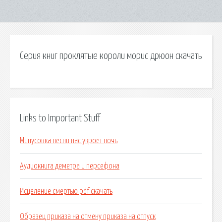
Серия книг проклятые короли морис дрюон скачать
Links to Important Stuff
Минусовка песни нас укроет ночь
Аудиокнига деметра и персефона
Исцеление смертью pdf скачать
Образец приказа на отмену приказа на отпуск