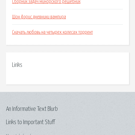
Сборник задач минорского решебник
Шон фэрис дневники вампира
Скачать любовь на четырех колесах торрент
Links
An Informative Text Blurb
Links to Important Stuff