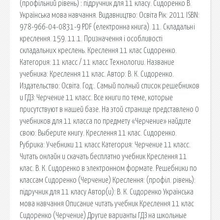
(профільний рівень) : підручник для 11 класу. Сидоренко В.
Українська мова навчання. Видавництво: Освіта Рік: 2011 ISBN:
978-966-04-0831-9 PDF (електронна книга). 11. Складальні
креслення. 159. 11.1. Призначення і особливості
складальних креслень. Креслення 11 клас Сидоренко.
Категория: 11 класс / 11 класс Технологии. Название
учебника: Креслення 11 клас. Автор: В. К. Сидоренко.
Издательство: Освіта. Год:. Самый полный список решебников
и ГДЗ: Черчение 11 класс. Все книги по теме, которые
присутствуют в нашей базе. На этой странице представлено 0
учебников для 11 класса по предмету «Черчение» найдите
свою: Выберите книгу. Креслення 11 клас. Сидоренко.
Рубрика: Учебники 11 класс Категория: Черчение 11 класс.
Читать онлайн и скачать бесплатно учебник Креслення 11
клас. В. К. Сидоренко в электронном формате. Решебники по
классам Сидоренко (Черчение) Креслення: (профіл. рівень):
підручник для 11 класу Автор(и): В. К. Сидоренко Українська
мова навчання Описание читать учебник Креслення 11 клас
Сидоренко (Черчение) Другие варианты ГДЗ на школьные