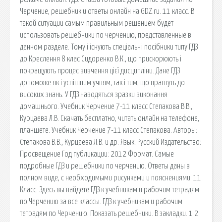
Черчение, решебник и ответы онлайн на GDZ.ru. 11 класс. В
такой ситуации самым правильным решением будет
использовать решебники по черчению, представленные в
данном разделе. Тому і існують спеціальні посібники типу ГДЗ
до Креслення 8 клас Сидоренко В.К., що прискорюють і
покращують процес вивчення цієї дисципліни. Дане ГДЗ
допоможе як і успішним учням, так і тим, що прагнуть до
високих знань. У ГДЗ наводяться зразки виконання
домашнього. Учебник Черчение 7-11 класс Степакова В.В.,
Курцаева Л.В. Скачать бесплатно, читать онлайн на телефоне,
планшете. Учебник Черчение 7-11 класс Степакова. Авторы:
Степакова В.В., Курцаева Л.В. и др. Язык: Русский Издательство:
Просвещение Год публикации: 2012 Формат. Самые
подробные ГДЗ и решебники по черчению. Ответы даны в
полном виде, с необходимыми рисунками и пояснениями. 11
Класс. Здесь вы найдете ГДЗ к учебникам и рабочим тетрадям
по Черчению за все классы. ГДЗ к учебникам и рабочим
тетрадям по Черчению. Показать решебники. В закладки. 1 2