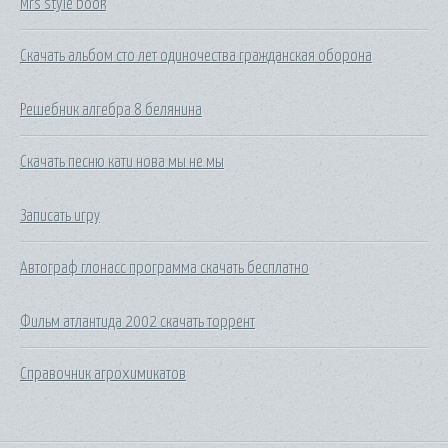
Mrs style book
Скачать альбом сто лет одиночества гражданская оборона
Решебник алгебра 8 белянина
Скачать песню кати нова мы не мы
Записать игру
Автограф глонасс программа скачать бесплатно
Фильм атлантида 2002 скачать торрент
Справочник агрохимикатов