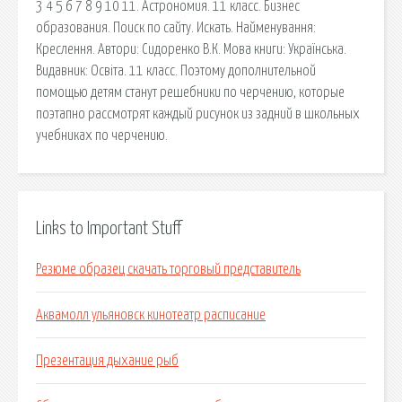
3 4 5 6 7 8 9 10 11. Астрономия. 11 класс. Бизнес
образования. Поиск по сайту. Искать. Найменування:
Креслення. Автори: Сидоренко В.К. Мова книги: Українська.
Видавник: Освіта. 11 класс. Поэтому дополнительной
помощью детям станут решебники по черчению, которые
поэтапно рассмотрят каждый рисунок из задний в школьных
учебниках по черчению.
Links to Important Stuff
Резюме образец скачать торговый представитель
Аквамолл ульяновск кинотеатр расписание
Презентация дыхание рыб