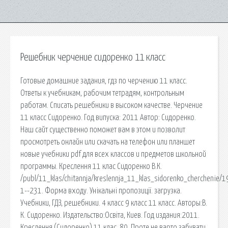
Решебник черчение сидоренко 11 класс
Готовые домашние задания, гдз по черчению 11 класс.
Ответы к учебникам, рабочим тетрадям, контрольным
работам. Списать решебники в высоком качестве. Черчение
11 класс Сидоренко. Год випуска: 2011 Автор: Сидоренко.
Наш сайт существенно поможет вам в этом и позволит
просмотреть онлайн или скачать на телефон или планшет
новые учебники pdf для всех классов и предметов школьной
программы. Креслення 11 клас Сидоренко В.К.
/publ/11_klas/chitannja/kreslennja_11_klas_sidorenko_cherchenie/1
1--231. Форма входу. Унікальні пропозиції. загрузка.
Учебники, ГДЗ, решебники. 4 класс 9 класс 11 класс. Авторы:В.
К. Сидоренко. Издательство:Освіта, Киев. Год издания:2011.
Креслення (Сидоренко) 11 клас. 80. Проте не варто забувати,