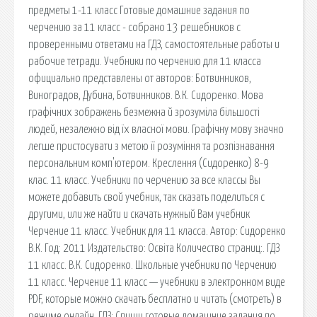
предметы 1-11 класс Готовые домашние задания по
черчению за 11 класс - собрано 13 решебников с
проверенными ответами на ГДЗ, самостоятельные работы и
рабочие тетради. Учебники по черчению для 11 класса
официально представлены от авторов: Ботвинников,
Виноградов, Дубина, Ботвинников. В.К. Сидоренко. Мова
графічних зображень безмежна й зрозуміла більшості
людей, незалежно від їх власної мови. Графічну мову значно
легше пристосувати з метою її розуміння та розпізнавання
персональним комп'ютером. Креслення (Сидоренко) 8-9
клас. 11 класс. Учебники по черчению за все классы Вы
можете добавить свой учебник, так сказать поделиться с
другими, или же найти и скачать нужный Вам учебник
Черчение 11 класс. Учебник для 11 класса. Автор: Сидоренко
В.К. Год: 2011 Издательство: Освіта Количество страниц:. ГДЗ
11 класс. В.К. Сидоренко. Школьные учебники по Черчению
11 класс. Черчение 11 класс — учебники в электронном виде
PDF, которые можно скачать бесплатно и читать (смотреть) в
режиме онлайн. ГДЗ: Спиши готовые домашние задания по