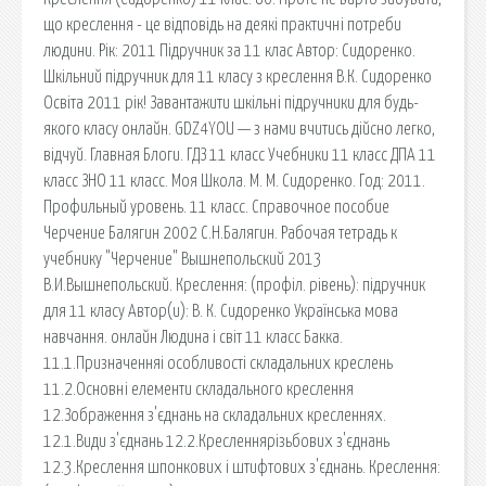
що креслення - це відповідь на деякі практичні потреби
людини. Рік: 2011 Підручник за 11 клас Автор: Сидоренко.
Шкільний підручник для 11 класу з креслення В.К. Сидоренко
Освіта 2011 рік! Завантажити шкільні підручники для будь-
якого класу онлайн. GDZ4YOU — з нами вчитись дійсно легко,
відчуй. Главная Блоги. ГДЗ 11 класс Учебники 11 класс ДПА 11
класс ЗНО 11 класс. Моя Школа. М. М. Сидоренко. Год: 2011.
Профильный уровень. 11 класс. Справочное пособие
Черчение Балягин 2002 С.Н.Балягин. Рабочая тетрадь к
учебнику "Черчение" Вышнепольский 2013
В.И.Вышнепольский. Креслення: (профіл. рівень): підручник
для 11 класу Автор(и): В. К. Сидоренко Українська мова
навчання. онлайн Людина і світ 11 класс Бакка.
11.1.Призначенняі особливості складальних креслень
11.2.Основні елементи складального креслення
12.Зображення з'єднань на складальних кресленнях.
12.1.Види з'єднань 12.2.Кресленнярізьбових з'єднань
12.3.Креслення шпонкових і штифтових з'єднань. Креслення: