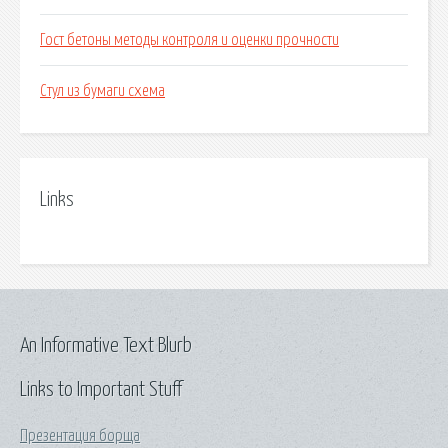
Гост бетоны методы контроля и оценки прочности
Стул из бумаги схема
Links
An Informative Text Blurb
Links to Important Stuff
Презентация борща