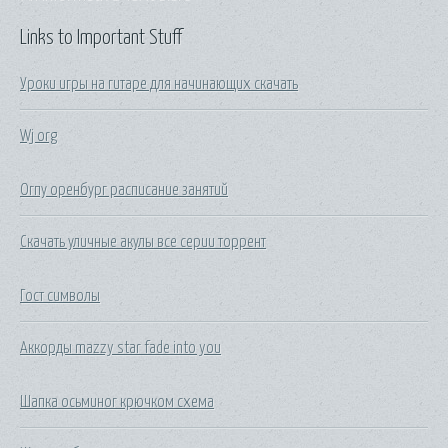
Links to Important Stuff
Уроки игры на гитаре для начинающих скачать
Wj org
Огпу оренбург расписание занятий
Скачать уличные акулы все серии торрент
Гост символы
Аккорды mazzy star fade into you
Шапка осьминог крючком схема