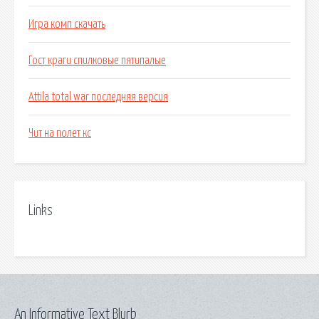
Игра комп скачать
Гост краги спилковые пятипалые
Attila total war последняя версия
Чит на полет кс
Links
An Informative Text Blurb