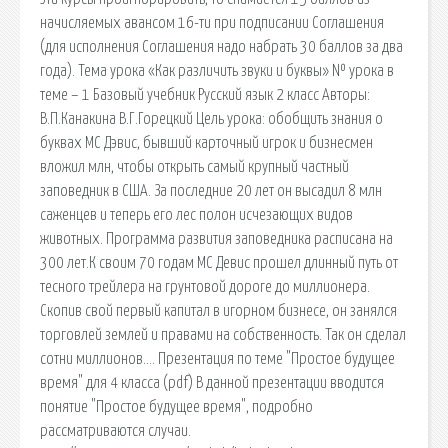
начисляемых авансом 16-ти при подписании Соглашения
(для исполнения Соглашения надо набрать 30 баллов за два
года). Тема урока «Как различить звуки и буквы» № урока в
теме – 1 Базовый учебник Русский язык 2 класс Авторы:
В.П.Канакина В.Г.Горецкий Цель урока: обобщить знания о
буквах MC Дэвис, бывший карточный игрок и бизнесмен
вложил млн, чтобы открыть самый крупный частный
заповедник в США. За последние 20 лет он высадил 8 млн
саженцев и теперь его лес полон исчезающих видов
животных. Программа развития заповедника расписана на
300 лет.К своим 70 годам МС Девис прошел длинный путь от
тесного трейлера на грунтовой дороге до миллионера.
Скопив свой первый капитал в игорном бизнесе, он занялся
торговлей землей и правами на собственность. Так он сделал
сотни миллионов…. Презентация по теме "Простое будущее
время" для 4 класса (pdf) В данной презентации вводится
понятие "Простое будущее время", подробно
рассматриваются случаи.