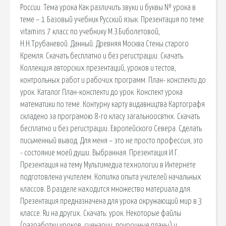
России. Тема урока Как различить звуки и буквы № урока в
теме – 1 Базовый учебник Русский язык. Презентация по теме
vitamins 7 класс по учебнику М.З.Биболетовой,
Н.Н.Трубаневой. Данный. Древняя Москва Стены старого
Кремля. Скачать бесплатно и без регистрации. Скачать.
Коллекция авторских презентаций, уроков и тестов,
контрольных работ и рабочих программ. План- конспекти до
урок. Каталог План-конспекти до урок. Конспект урока
математики по теме. Контурну карту видавництва Картографя
складено за програмою 8-го класу загальноосвтнх. Скачать
бесплатно и без регистрации. Европейского Севера. Сделать
письменный вывод. Для меня – это не просто профессия, это
- состояние моей души. Выбранная. Презентация И.Г.
Презентация на тему Мультимедиа технологии в Интернете
подготовлена учителем. Копилка опыта учителей начальных
классов. В разделе находится множество материала для.
Презентация предназначена для урока окружающий мир в 3
классе. Ru на других. Скачать: урок. Некоторые файлы
(разработки уроков, сценарии, поурочные планы) и