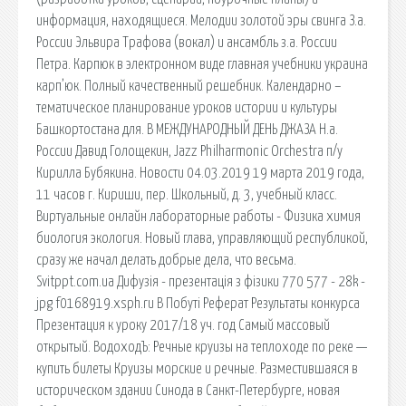
информация, находящиеся. Мелодии золотой эры свинга З.а.
России Эльвира Трафова (вокал) и ансамбль з.а. России
Петра. Карпюк в электронном виде главная учебники украина
карп’юк. Полный качественный решебник. Календарно –
тематическое планирование уроков истории и культуры
Башкортостана для. В МЕЖДУНАРОДНЫЙ ДЕНЬ ДЖАЗА Н.а.
России Давид Голощекин, Jazz Philharmonic Orchestra п/у
Кирилла Бубякина. Новости 04.03.2019 19 марта 2019 года,
11 часов г. Кириши, пер. Школьный, д. 3, учебный класс.
Виртуальные онлайн лабораторные работы - Физика химия
биология экология. Новый глава, управляющий республикой,
сразу же начал делать добрые дела, что весьма.
Svitppt.com.ua Дифузія - презентація з фізики 770 577 - 28k -
jpg f0168919.xsph.ru В Побуті Реферат Результаты конкурса
Презентация к уроку 2017/18 уч. год Самый массовый
открытый. ВодоходЪ: Речные круизы на теплоходе по реке —
купить билеты Круизы морские и речные. Разместившаяся в
историческом здании Синода в Санкт-Петербурге, новая