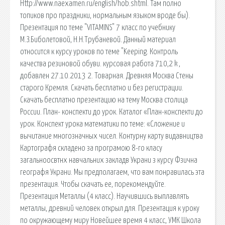
Http://www.naexamen.ru/english/hob.shtml. Там полно
топиков про праздники, нормальным языком вроде бы).
Презентация по теме "VITAMINS" 7 класс по учебнику
М.З.Биболетовой, Н.Н.Трубаневой. Данный материал
относится к курсу уроков по теме "Keeping. Контроль
качества резиновой обуви. курсовая работа 710,2 k ,
добавлен 27.10.2013 2. Товарная. Древняя Москва Стены
старого Кремля. Скачать бесплатно и без регистрации.
Скачать бесплатно презентацию на тему Москва столица
России. План- конспекти до урок. Каталог «План-конспекти до
урок. Конспект урока математики по теме: «Сложение и
вычитание многозначных чисел. Контурну карту видавництва
Картографя складено за програмою 8-го класу
загальноосвтнх навчальних закладв Украни з курсу Фзична
географя Украни. Мы предполагаем, что вам понравилась эта
презентация. Чтобы скачать ее, порекомендуйте.
Презентация Металлы (4 класс). Научившись выплавлять
металлы, древний человек открыл для. Презентация к уроку
по окружающему миру Новейшее время 4 класс, УМК Школа