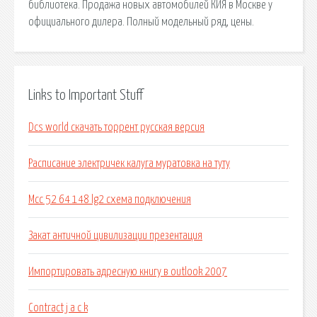
библиотека. Продажа новых автомобилей КИЯ в Москве у
официального дилера. Полный модельный ряд, цены.
Links to Important Stuff
Dcs world скачать торрент русская версия
Расписание электричек калуга муратовка на туту
Mcc 52 64 148 lg2 схема подключения
Закат античной цивилизации презентация
Импортировать адресную книгу в outlook 2007
Contract j a c k