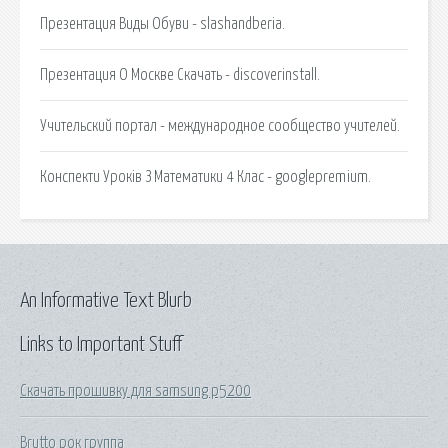
Презентация Виды Обуви - slashandberia.
Презентация О Москве Скачать - discoverinstall.
Учительский портал - международное сообщество учителей.
Конспекти Уроків З Математики 4 Клас - googlepremium.
An Informative Text Blurb
Links to Important Stuff
Скачать прошивку для samsung p5200
Brutto рок группа