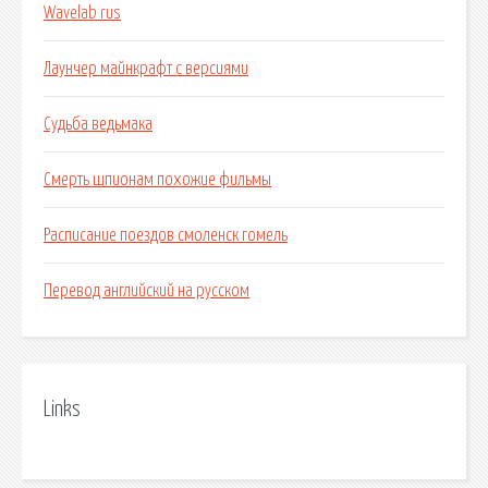
Wavelab rus
Лаунчер майнкрафт с версиями
Судьба ведьмака
Смерть шпионам похожие фильмы
Расписание поездов смоленск гомель
Перевод английский на русском
Links