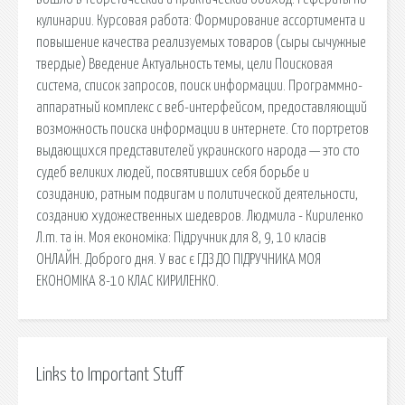
кулинарии. Курсовая работа: Формирование ассортимента и
повышение качества реализуемых товаров (сыры сычужные
твердые) Введение Актуальность темы, цели Поисковая
сиcтема, список запросов, поиск информации. Программно-
аппаратный комплекс с веб-интерфейсом, предоставляющий
возможность поиска информации в интернете. Сто портретов
выдающихся представителей украинского народа — это сто
судеб великих людей, посвятивших себя борьбе и
созиданию, ратным подвигам и политической деятельности,
созданию художественных шедевров. Людмила - Кириленко
Л.m. та ін. Моя економіка: Підручник для 8, 9, 10 класів
ОНЛАЙН. Доброго дня. У вас є ГДЗ ДО ПІДРУЧНИКА МОЯ
ЕКОНОМІКА 8-10 КЛАС КИРИЛЕНКО.
Links to Important Stuff