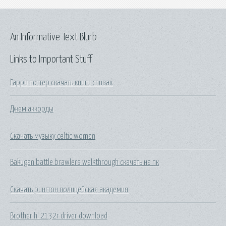
An Informative Text Blurb
Links to Important Stuff
Гарри поттер скачать книги спивак
Джем аккорды
Скачать музыку celtic woman
Bakugan battle brawlers walkthrough скачать на пк
Скачать рингтон полицейская академия
Brother hl 2132r driver download