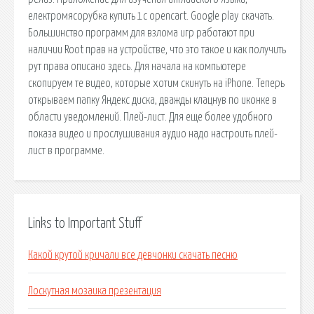
електромясорубка купить 1с opencart. Google play скачать.
Большинство программ для взлома игр работают при
наличии Root прав на устройстве, что это такое и как получить
рут права описано здесь. Для начала на компьютере
скопируем те видео, которые хотим скинуть на iPhone. Теперь
открываем папку Яндекс диска, дважды клацнув по иконке в
области уведомлений. Плей-лист. Для еще более удобного
показа видео и прослушивания аудио надо настроить плей-
лист в программе.
Links to Important Stuff
Какой крутой кричали все девчонки скачать песню
Лоскутная мозаика презентация