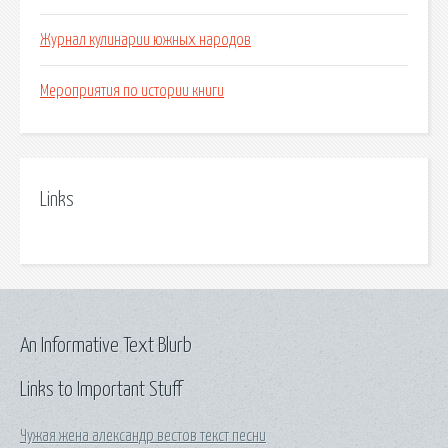
Журнал кулинарии южных народов
Мероприятия по истории книги
Links
An Informative Text Blurb
Links to Important Stuff
Чужая жена александр вестов текст песни