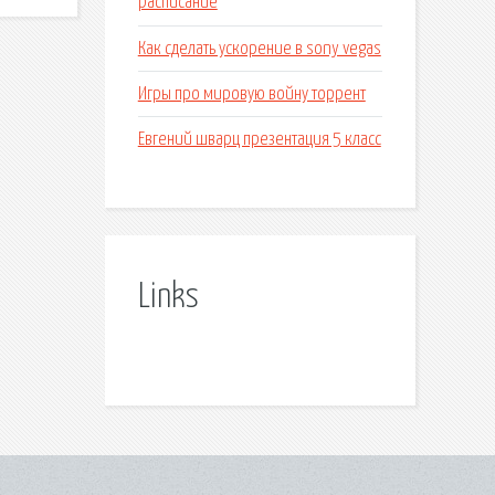
расписание
Как сделать ускорение в sony vegas
Игры про мировую войну торрент
Евгений шварц презентация 5 класс
Links