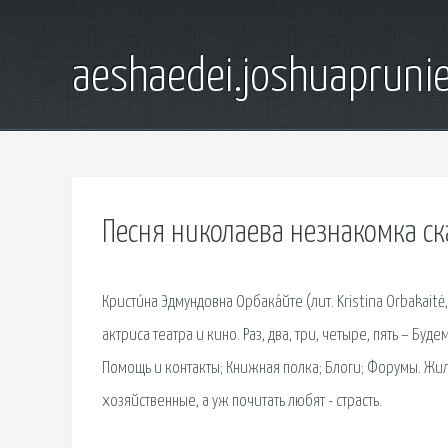
aeshaedei.joshuapruni
Песня николаева незнакомка ск
Кристи́на Эдмундовна Орбака́йте (лит. Kristina Orbakait
актриса театра и кино. Раз, два, три, четыре, пять – Б
Помощь и контакты; Книжная полка; Блоги; Форумы. Жили
хозяйственные, а уж почитать любят - страсть.