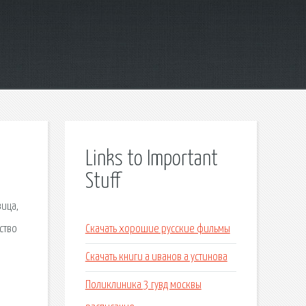
Links to Important
Stuff
вица,
ство
Скачать хорошие русские фильмы
Скачать книги а иванов а устинова
Поликлиника 3 гувд москвы