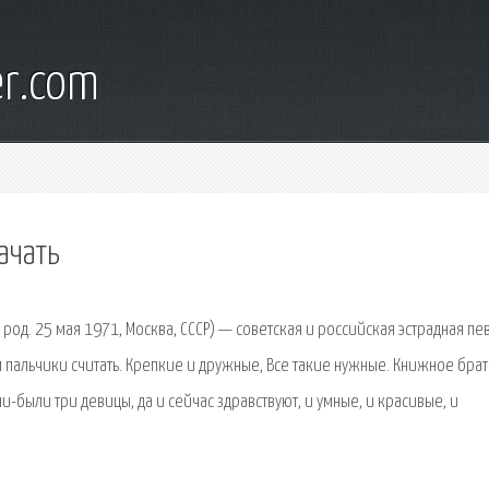
er.com
ачать
ė, род. 25 мая 1971, Москва, СССР) — советская и российская эстрадная пе
удем пальчики считать. Крепкие и дружные, Все такие нужные. Книжное брат
-были три девицы, да и сейчас здравствуют, и умные, и красивые, и