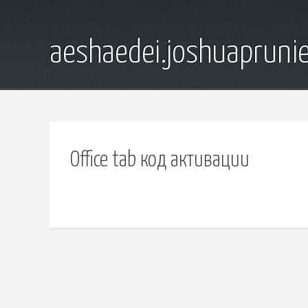
aeshaedei.joshuapruni
Office tab код активации