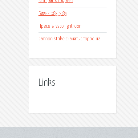
Кэти райх торрент
Бланк 083 5 89
Пресеты vsco lightroom
Cannon strike скачать с торрента
Links