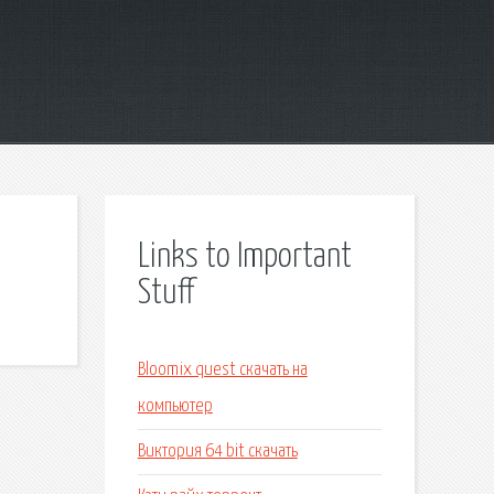
Links to Important
Stuff
Bloomix quest скачать на
компьютер
Виктория 64 bit скачать