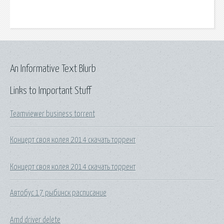
An Informative Text Blurb
Links to Important Stuff
Teamviewer business torrent
Концерт своя колея 2014 скачать торрент
Концерт своя колея 2014 скачать торрент
Автобус 17 рыбинск расписание
Amd driver delete