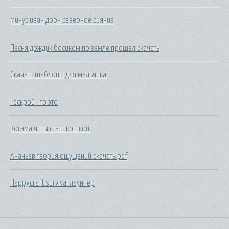
Минус иван дорн северное сияние
Песня дождик босиком по земле прошел скачать
Скачать шаблоны для мальчика
Раскрой что это
Когама читы стать кошкой
Ананьев теория ощущений скачать pdf
Happycraft survival лаунчер