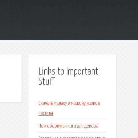
Links to Important
Stuff
Скачать музыку в машину низкие
частоты
Чем обернуть книги для декора