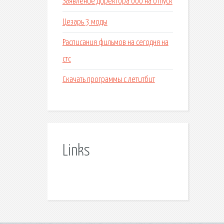
Заявление директора ооо на отпуск
Цезарь 3 моды
Расписания фильмов на сегодня на
стс
Скачать программы с летитбит
Links