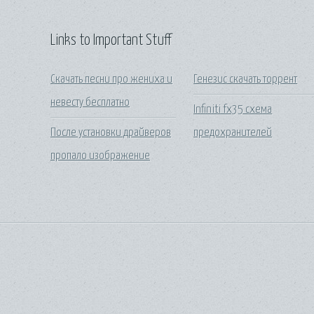
Links to Important Stuff
Скачать песни про жениха и
Генезис скачать торрент
невесту бесплатно
Infiniti fx35 схема
После установки драйверов
предохранителей
пропало изображение