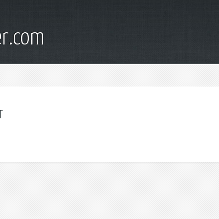
er.com
т