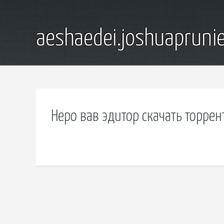
aeshaedei.joshuapruni
Неро вав эдитор скачать торрен