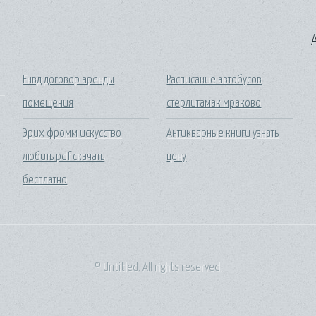
A
Енвд договор аренды
Расписание автобусов
помещения
стерлитамак мраково
Эрих фромм искусство
Антикварные книги узнать
любить pdf скачать
цену
бесплатно
© Untitled. All rights reserved.