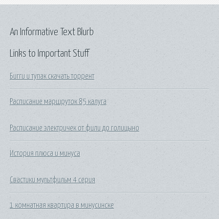
An Informative Text Blurb
Links to Important Stuff
Бигги и тупак скачать торрент
Расписание маршруток 85 калуга
Расписание электричек от фили до голицыно
История плюса и минуса
Свастики мультфильм 4 серия
1 комнатная квартира в минусинске