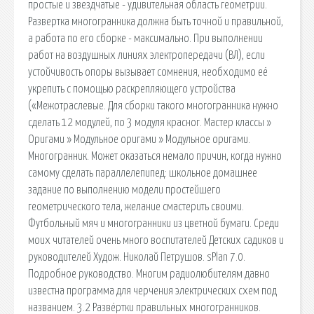
простые и звездчатые - удивительная область геометрии.
Развертка многогранника должна быть точной и правильной,
а работа по его сборке - максимально. При выполнении
работ на воздушных линиях электропередачи (ВЛ), если
устойчивость опоры вызывает сомнения, необходимо её
укрепить с помощью раскрепляющего устройства
(«Межотраслевые. Для сборки такого многогранника нужно
сделать 12 модулей, по 3 модуля красног. Мастер классы »
Оригами » Модульное оригами » Модульное оригами.
Многогранник. Может оказаться немало причин, когда нужно
самому сделать параллелепипед: школьное домашнее
задание по выполнению модели простейшего
геометрического тела, желание смастерить своими.
Футбольный мяч и многогранники из цветной бумаги. Среди
моих читателей очень много воспитателей Детских садиков и
руководителей Худож. Николай Петрушов. sPlan 7.0.
Подробное руководство. Многим радиолюбителям давно
известна программа для черчения электрических схем под
названием. 3.2 Развёртки правильных многогранников.