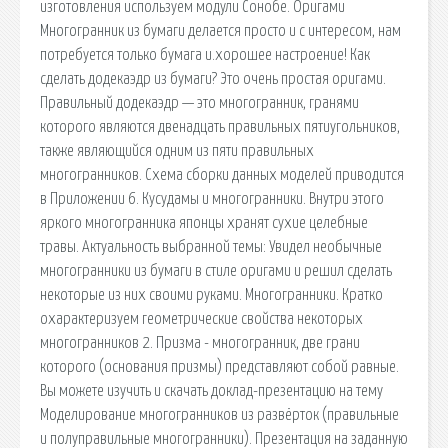
изготовления используем модули Сонобе. Оригами
Многогранник из бумаги делается просто и с интересом, нам
потребуется только бумага и.хорошее настроение! Как
сделать додекаэдр из бумаги? Это очень простая оригами.
Правильный додекаэдр — это многогранник, гранями
которого являются двенадцать правильных пятиугольников,
также являющийся одним из пяти правильных
многогранников. Схема сборки данных моделей приводится
в Приложении 6. Кусудамы и многогранники. Внутри этого
яркого многогранника японцы хранят сухие целебные
травы. Актуальность выбранной темы: Увидел необычные
многогранники из бумаги в стиле оригами и решил сделать
некоторые из них своими руками. Многогранники. Кратко
охарактеризуем геометрические свойства некоторых
многогранников 2. Призма - многогранник, две грани
которого (основания призмы) представляют собой равные.
Вы можете изучить и скачать доклад-презентацию на тему
Моделирование многогранников из развёрток (правильные
и полуправильные многогранники). Презентация на заданную