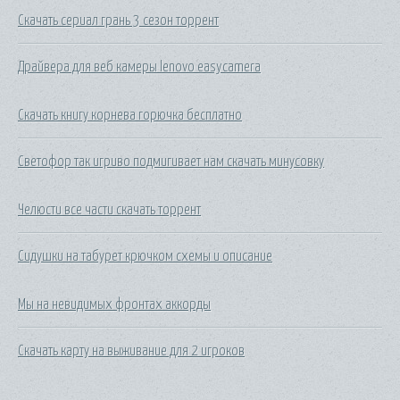
Скачать сериал грань 3 сезон торрент
Драйвера для веб камеры lenovo easycamera
Скачать книгу корнева горючка бесплатно
Светофор так игриво подмигивает нам скачать минусовку
Челюсти все части скачать торрент
Сидушки на табурет крючком схемы и описание
Мы на невидимых фронтах аккорды
Скачать карту на выживание для 2 игроков