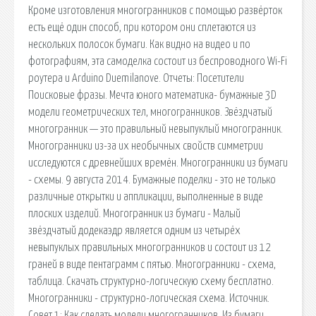
Кроме изготовления многогранников с помощью развёрток
есть ещё один способ, при котором они сплетаются из
нескольких полосок бумаги. Как видно на видео и по
фотографиям, эта самоделка состоит из беспроводного Wi-Fi
роутера и Arduino Duemilanove. Отчеты: Посетители
Поисковые фразы. Мечта юного математика- бумажные 3D
модели геометрических тел, многогранников. Звёздчатый
многогранник — это правильный невыпуклый многогранник.
Многогранники из-за их необычных свойств симметрии
исследуются с древнейших времён. Многогранники из бумаги
- схемы. 9 августа 2014. Бумажные поделки - это не только
различные открытки и аппликации, выполненные в виде
плоских изделий. Многогранник из бумаги - Малый
звёздчатый додекаэдр является одним из четырёх
невыпуклых правильных многогранников и состоит из 12
граней в виде пентаграмм с пятью. Многогранники - схема,
таблица. Скачать структурно-логическую схему бесплатно.
Многогранники - структурно-логическая схема. Источник.
Совет 1: Как сделать модели многогранников. Из бумаги