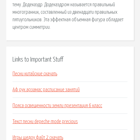
тему. Додекаэдр. Додекаэдром называется правильный
многогранник, составленный из двенадцати правильных
пятиугольников. Эта эффектная объемная фигура обладает
центром симметрии.
Links to Important Stuff
Песни китайские скачать
Аф рук арзамас расписание занятий
Пояса освещенности земли презентация 6 класс
Текст песни depeche mode precious
Игры шедоу файт 2 скачать