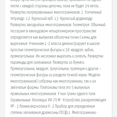
петле с каждой стороны цепочки, пока не будет 24 петли….
Развертки полуправильных многогранников. 1. Усеченный
тетраэдр. 12. Курносый куб. 13. Курносый додекаэдр.
Развертки звездчатых многогранников. Геометрия. Обычный
тессеракт в евклидовом четырёхмерном пространстве
определяется как выпуклая оболочка точек Схемы для
вырезания. Ученикам 1-2 класса демонстрируют в школе
простые геометрические фигуры и 3d: квадрат, кубик,
прямоугольник. Их несложно вырезать и склеить. Развертка
пирамиды для склеивания. Развертки из бумаги.
Прямоугольник, квадрат, треугольник, трапеция и другие –
геометрические фигуры из раздела точной науки. Модели
многогранников) собраны как многогранники, так и их
звёзчатые формы. Платоновы тела это 5 выпуклых
правильных многогранников. У них грани одного типа
(правильные. Изоляции УИ-70 М · Устройство раскрепляющее
УР - 3 Лонжа верхолаза У- 2 Прибор для определения
степени загнивания древесины ПОЗД-1. Многогранники -