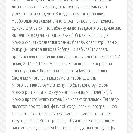
дозволено делать много достаточно увлекательных и
увлекательных поделок. Как сделать многогранник?
Необходимость сделать многогранник возникает нечасто,
однако случается, что ребёнку на дом задают это задание или
вы решаете сделать оригинальный. Ссылка на сайт, где
можно скачать развертки разных базовых геометрических
фигур (многогранников). Ребята! Не забывайте делать
припуски для склеивания фигур. Сложные многогранники. 12
июля, 2011 - 14:14 ~ Анастасия Каркашова ~ Умеренная
конструктивная Коллективная работа Бумагопластика
Сложные многогранники Бумага. Чтобы сделать
многогранник из бумаги не нужно быть конструктором.
Можно распечатать схему многогранникам и склеить :) А
можно просто купить готовый комплект раскладок. Тетраэдр
является простейшей фигурой среди всех многогранников.
Он состоит всего из четырех граней — равносторонних
треугольников. Многогранник из бумаги в технике оригами
напоминает одно из тел Платона - звездчатый октаэдр. Для