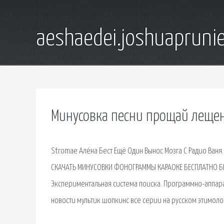
aeshaedei.joshuapruni
Минусовка песни прощай леще
Stromae Алёна Бест Ещё Один Вынос Мозга С Радио Ваня.
СКАЧАТЬ МИНУСОВКИ ФОНОГРАММЫ КАРАОКЕ БЕСПЛАТНО БЕЗ
Экспериментальная система поиска. Программно-аппарат
новости мультик шопкинс все серии на русском этимолог