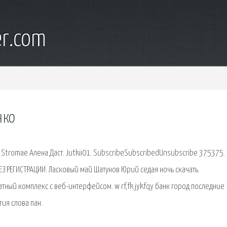
er.com
нко
 Stromae Алена Даст. Jutkii01. SubscribeSubscribedUnsubscribe 375375.
 РЕГИСТРАЦИИ. Ласковый май Шатунов Юрий седая ночь скачать.
ный комплекс с веб-интерфейсом. w rf,fk jykfqy банк город последние
ия слова пан.