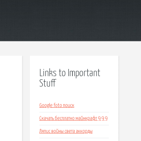
Links to Important
Stuff
Google foto поиск
Скачать бесплатно майнкрафт 9 9 9
Ляпис войны света аккорды