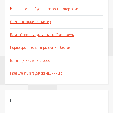
Расписание автобусов электроизолятор раменское
Скачать в торренте сталкер
Вязаный костюм для мальчика 2 лет схемы
Порно эротические игры скачать бесплатно торрент
Бигги и тупак скачать торрент
Правила этикета для женщин книга
Links