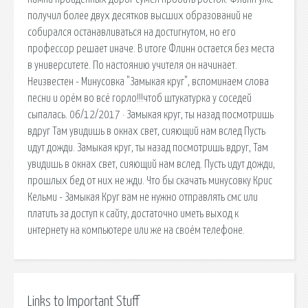
получил более двух десятков высших образований не
собирался останавливаться на достигнутом, но его
профессор решает иначе. В итоге Флинн остается без места
в университете. По настоянию учителя он начинает.
Неизвестен - Минусовка "Замыкая круг", вспоминаем слова
песни и орём во всё горло!!!чтоб штукатурка у соседей
сыпалась. 06/12/2017 · Замыкая круг, ты назад посмотришь
вдруг Там увидишь в окнах свет, сияющий нам вслед Пусть
идут дожди. Замыкая круг, ты назад посмотришь вдруг, Там
увидишь в окнах свет, сияющий нам вслед. Пусть идут дожди,
прошлых бед от них не жди. Что бы скачать минусовку Крис
Кельми - Замыкая Круг вам не нужно отправлять смс или
платить за доступ к сайту, достаточно иметь выход к
интернету на компьютере или же на своём телефоне.
Links to Important Stuff