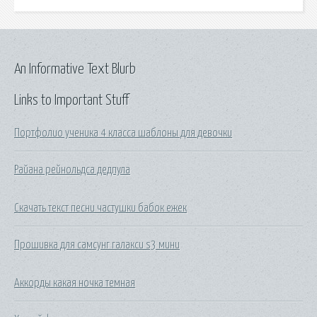
An Informative Text Blurb
Links to Important Stuff
Портфолио ученика 4 класса шаблоны для девочки
Райана рейнольдса дедпула
Скачать текст песни частушки бабок ежек
Прошивка для самсунг галакси s3 мини
Аккорды какая ночка темная