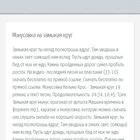
Минусовка на замыкая круг
Замыкая круг ты назад посмотришь вдруг, Там увидишь в
окнах свет сияющий нам вслед. Пусть идут дожди, прошлых
бед от них не жди, Камни пройденных дорог сумел пробить
росток. На видео- последняя песня на пластинке (33-10)
cкачать бесплатно по прямой ссылке. Cкачать бесплатно по
прямой ссылке. Минусовка Кельми Крис - Замыкая круг 19
ремикс и текст песни. Продолжительность: 04:34, 10,45. Трек
Замыкая круг минус оригинал от артиста Машина времени в
формате mp3, караоке и минусовка, которую можно скачать
или слушать онлайн на хорошей скорости. Замыкая круг, ты
назад посмотришь вдруг, Там увидишь в окнах свет, сияющий
нам вслед. Пусть идут дожди, прошлых бед от них не жди,
Камни пройденных дорог сумел пробить росток. Флинн уже