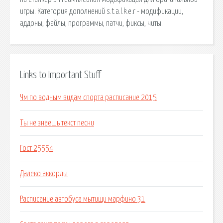
игры. Категория дополнений s.t.a.l.k.e.r - модификации,
аддоны, файлы, программы, патчи, фиксы, читы.
Links to Important Stuff
Чм по водным видам спорта расписание 2015
Ты не знаешь текст песни
Гост 25554
Далеко аккорды
Расписание автобуса мытищи марфино 31