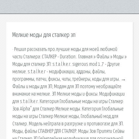
Мелкие моды для сталкер зп
· Решил рассказать про лучшие моды для моей любимой
части Сталкера: СТАЛКЕР - Duration:. Главная » Файлы » Моды »
Моды для сталкер ЗП: s.t.a.l.k.e.r. sigerous mod 1.7 - Другие
мелкие. s.t.a.l.k.e.r - модификации, аддоны, файлы,
программы, патчи, фиксы, читы, трейнеры, коды для игры. →
Файлы и моды для ЗП; Модам для ЗП поэтому необращайте
внимание на мелкие. ЗП Мелкие моды и фиксы. Модификации
для s.t.a.l.k.e.r. Категория Глобальные моды на игры Сталкер
Зов Alpha" для Сталкер Мелкие моды. Категория Глобальные
моды на игры Сталкер Мелкие моды, Глобальный мод для
Сталкер. Модель нейтрала в разгрузке и противогазе для ЗП.
Моды, файлы СПАВНЕР ДЛЯ СТАЛКЕР. Моды Зов Припяти Сейвы
на Сталкер ЗП Геймплейная модификация для оригинальной