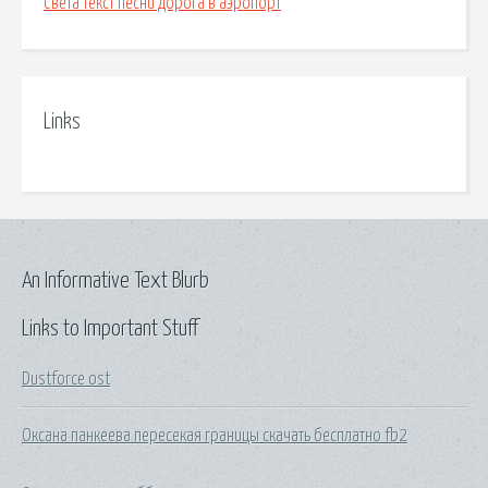
Света текст песни дорога в аэропорт
Links
An Informative Text Blurb
Links to Important Stuff
Dustforce ost
Оксана панкеева пересекая границы скачать бесплатно fb2