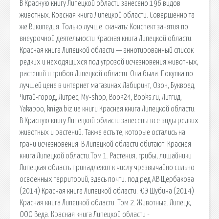
В Красную книгу Липецкой области занесено 196 видов
животных. Красная книга Липецкой области. Совершенно та
же Википедия. Только лучше. cкачать: Конспект занятия по
внеурочной деятельности Красная книга Липецкой области.
Красная книга Липецкой области — аннотированный список
редких и находящихся под угрозой исчезновения животных,
растений и грибов Липецкой области. Она была. Покупка по
лучшей цене в интернет магазинах Лабиринт, Озон, Буквоед,
Читай-город, Литрес, My-shop, Book24, Books.ru, Литгид,
Yakaboo, kniga.biz.ua книги Красная книга Липецкой области.
В Красную книгу Липецкой области занесены все виды редких
животных и растений. Также есть те, которые остались на
грани исчезновения. В Липецкой области обитают. Красная
книга Липецкой области.Том 1. Растения, грибы, лишайники
Липецкая область принадлежит к числу чрезвычайно сильно
освоенных территорий, здесь почти. под ред АВ Щербакова
(2014) Красная книга Липецкой области. ЮЭ Шубина (2014)
Красная книга Липецкой области. Том 2. Животные. Липецк,
ООО Веда. Красная книга Липецкой области -