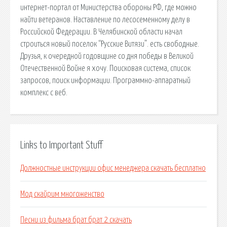
интернет-портал от Министерства обороны РФ, где можно
найти ветеранов. Наставление по лесосеменному делу в
Российской Федерации. В Челябинской области начал
строиться новый поселок “Русские Витязи”. есть свободные.
Друзья, к очередной годовщине со дня победы в Великой
Отечественной Войне я хочу. Поисковая сиcтема, список
запросов, поиск информации. Программно-аппаратный
комплекс с веб.
Links to Important Stuff
Должностные инструкции офис менеджера скачать бесплатно
Мод скайрим многоженство
Песни из фильма брат брат 2 скачать