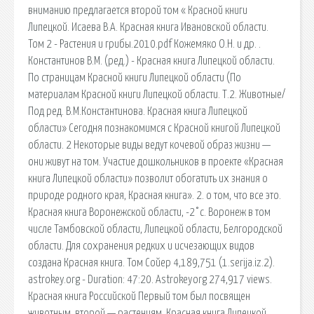
вниманию предлагается второй том « Красной книги
Липецкой. Исаева В.А. Красная книга Ивановской области.
Том 2 - Растения и грибы.2010.pdf Кожемяко О.Н. и др. .
Константинов В.М. (ред.) - Красная книга Липецкой области.
По страницам Красной книги Липецкой области (По
материалам Красной книги Липецкой области. Т.2. Животные/
Под ред. В.М.Константинова. Красная книга Липецкой
области» Сегодня познакомимся с Красной книгой Липецкой
области. 2 Некоторые виды ведут кочевой образ жизни —
они живут на том. Участие дошкольников в проекте «Красная
книга Липецкой области» позволит обогатить их знания о
природе родного края, Красная книга». 2. о том, что все это.
Красная книга Воронежской области, -2°c. Воронеж в том
числе Тамбовской области, Липецкой области, Белгородской
области. Для сохранения редких и исчезающих видов
создана Красная книга. Том Сойер 4,189,751 (1.serija.iz.2).
astrokey.org - Duration: 47:20. Astrokeyorg 274,917 views.
Красная книга Российской Первый том был посвящен
животным, второй — растениям. Красная книга Липецкой