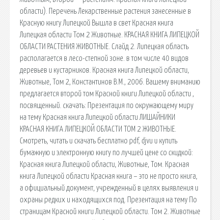
области). Перечень Лекарственные растения занесенные в
Красную книгу Липецкой Вышла в свет Красная книга
Липецкая области Том 2 Животные. КРАСНАЯ КНИГА ЛИПЕЦКОЙ
ОБЛАСТИ РАСТЕНИЯ ЖИВОТНЫЕ. Слайд 2. Липецкая область
располагается в лесо-степной зоне. в том числе 40 видов
деревьев и кустарников. Красная книга Липецкой области,
Животные, Том 2, Константинов В.М., 2006. Вашему вниманию
предлагается второй том Красной книги Липецкой области ,
посвященный. cкачать: Презентация по окружающему миру
на тему Красная книга Липецкой области ЛИШАЙНИКИ
КРАСНАЯ КНИГА ЛИПЕЦКОЙ ОБЛАСТИ ТОМ 2 ЖИВОТНЫЕ.
Смотреть, читать и скачать бесплатно pdf, djvu и купить
бумажную и электронную книгу по лучшей цене со скидкой:
Красная книга Липецкой области, Животные, Том. Красная
книга Липецкой области Красная книга – это не просто книга,
а официальный документ, учрежденный в целях выявления и
охраны редких и находящихся под. Презентация на тему По
страницам Красной книги Липецкой области. Том 2. Животные