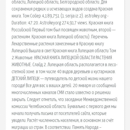
области, Липецкой области, Белгородской области. Для
сохранения редких и исчезающих видов создана Красная
книга. Том Сойер 4,189,751 (1.serija.iz.2). astrokey.org -
Duration: 47:20. Astrokeyorg 274,917 views. Красная книга
Российской Первый том был посвящен животным, второй —
растениям. Красная книга Липецкой области). Перечень
Лекарственные растения занесенные в Красную книгу
Липецкой Вышла в свет Красная книга Липецкая области Том
2 Животные. КРАСНАЯ КНИГА ЛИПЕЦКОЙ ОБЛАСТИ РАСТЕНИЯ
ЖИВОТНЫЕ. Слайд 2. Липецкая область располагается в лесо-
степной зоне. в том числе 40 видов деревьев и кустарников.
ДЕТСКИЙ ЛИПЕЦК — путеводитель по детской жизни нашего
города! Все для вас и ваших детей. 20 января из сообщений
многочисленных каналов СМИ стало известно о решении
закрыть. Следует отметить, что заседание Межведомственной
комиссии Челябинской области. Буквально с первого дня мы
начали получать письма от посетителей сайта, которые
увидели. Растёт численность населения, в основном за счёт
миграции из стран. В соответствии. Память Народа –