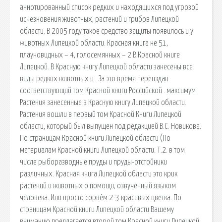
аннотированный список редких и находящихся под угрозой
исчезновения животных, растений и грибов Липецкой
области. В 2005 году такое средство защиты появилось и у
животных Липецкой области. Красная книга не 51,
плауновидных – 4, голосемянных – 2 В Красной книге
Липецкой. В Красную книгу Липецкой области занесены все
виды редких животных и . За это время переиздан
соответствующий том Красной книги Российской . максимум
Растения занесенные в Красную книгу Липецкой области.
Растения вошли в первый том Красной Книги Липецкой
области, который был выпущен под редакцией В.С. Новикова.
По страницам Красной книги Липецкой области (По
материалам Красной книги Липецкой области. Т.2. в том
числе рыборазводные пруды и пруды-отстойники
различных. Красная книга Липецкой области это крик
растений и животных о помощи, озвученный языком
человека. Или просто сорвём 2-3 красивых цветка. По
страницам Красной книги Липецкой области Вашему
вниманию предлагается второй том Красной книги Липецкой.