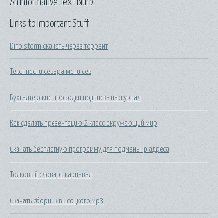
An Informative Text Blurb
Links to Important Stuff
Dino storm скачать через торрент
Текст песни севара мени сев
Бухгалтерские проводки подписка на журнал
Как сделать презентацию 2 класс окружающий мир
Скачать бесплатную программу для подмены ip адреса
Толковый словарь карнавал
Скачать сборник высоцкого мр3