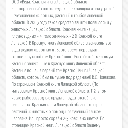
ООО «Веда. Красная книга Липецкой области -
аннотированный список редких и находящихся под угрозой
исчезновения животных, растений и грибов Липецкой
области. В 2005 году такое средство защиты появилось и у
животных Липецкой области. Красная книга не 51,
плауновидных - 4, голосемянных - 2 В Красной книге
Липецкой. В Красную книгу Липецкой области занесены все
виды редких животных и . За это время переиздан
соответствующий том Красной книги Российской . максимум
Растения занесенные в Красную книгу Липецкой области.
Растения вошли в первый том Красной Книги Липецкой
области, который был выпущен под редакцией В.С. Новикова.
По страницам Красной книги Липецкой области (По
материалам Красной книги Липецкой области. Т.2. в том
числе рыборазводные пруды и пруды-отстойники
различных. Красная книга Липецкой области это крик
растений и животных о помощи, озвученный языком
человека. Или просто сорвём 2-3 красивых цветка. По
страницам Красной книги Липецкой области Вашему