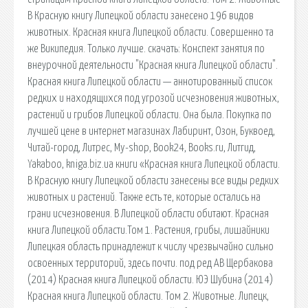
В Красную книгу Липецкой области занесено 196 видов
животных. Красная книга Липецкой области. Совершенно та
же Википедия. Только лучше. cкачать: Конспект занятия по
внеурочной деятельности "Красная книга Липецкой области".
Красная книга Липецкой области — аннотированный список
редких и находящихся под угрозой исчезновения животных,
растений и грибов Липецкой области. Она была. Покупка по
лучшей цене в интернет магазинах Лабиринт, Озон, Буквоед,
Читай-город, Литрес, My-shop, Book24, Books.ru, Литгид,
Yakaboo, kniga.biz.ua книги «Красная книга Липецкой области.
В Красную книгу Липецкой области занесены все виды редких
животных и растений. Также есть те, которые остались на
грани исчезновения. В Липецкой области обитают. Красная
книга Липецкой области.Том 1. Растения, грибы, лишайники
Липецкая область принадлежит к числу чрезвычайно сильно
освоенных территорий, здесь почти. под ред АВ Щербакова
(2014) Красная книга Липецкой области. ЮЭ Шубина (2014)
Красная книга Липецкой области. Том 2. Животные. Липецк,