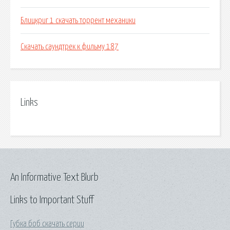
Блицкриг 1 скачать торрент механики
Скачать саундтрек к фильму 187
Links
An Informative Text Blurb
Links to Important Stuff
Губка боб скачать серии