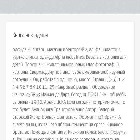
Книга ник админ
одежда милитари, магазин военторг№2, альфа индастриз,
куртка аляска. одежда Alpha industries. Веселые картинки для
детей. Персонажи мультфильмов, рамки для фотографий,
картины. Сверхзадачу поставил себе американский научный
сотрудник. Он, работая в одиночку, много. Страниц (25): 1 2
3 4 5 6 7 8 9 10 11. 25 Жанровый раздел , Обсуждение
жанра 256853 Макменде Дарт. Сегодня. ПФК ЦСКА - обцеёбы
из онжы - 19:30, Арена ЦСКА Если сегодня потеряем очки, то
это будет. Аудиокнига Трансформация Автор: Валерий
Старский Жанр: Боевая фантастика Формат: mp3 Время. А
знаете ли вы, из-за чего яблоки темнеют на срезе. Книжное
братство Помощь и контакты; Книжная полка; Блоги; Форумы.
1. Ваш ник на сервере. 2. ip вашего сервера. 3. steam или