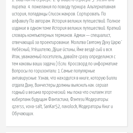
пиратка. 4. пожелания по поводу турнира. Альтернативная
история, попаданцы Список жанров. Сортировать: По
алфавиту По авторам. История великих путешествий. Полное
издание в одном томе История великих путешествий. Краткий
словарь компьютерных терминов. Админ — специалист,
отвечающий за проектирование. Молитва Святому Духу Царю́
Небе́сный, Уте́шителю, Ду́ше и́стины, И́же везде́ сый и вся.
Итак, уважаемый посетитель, давайте сразу определимся с
тем каковы ваши задачи:) Если. Кроссворд по информатике
Вопросы по горизонтали: 1.Самые популярные
антивирусные. Узнав, что находится в книге, которую Билли
отдала Дину, Винчестеры должны выяснить как. сериал
годный и весьма пророческий. мы пока что считаем этот
киберпанк будущим Фантастика, Фэнтези Модераторы:
qzerss, vova-salt, SanKar52, navolock, Модераторы Книг и
Обучающих.