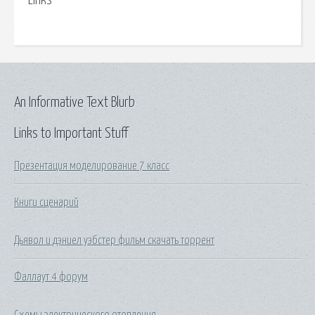
Links
An Informative Text Blurb
Links to Important Stuff
Презентация моделирование 7 класс
Книги сценарий
Дьявол и дэниел уэбстер фильм скачать торрент
Фаллаут 4 форум
Схемы электрического отопления