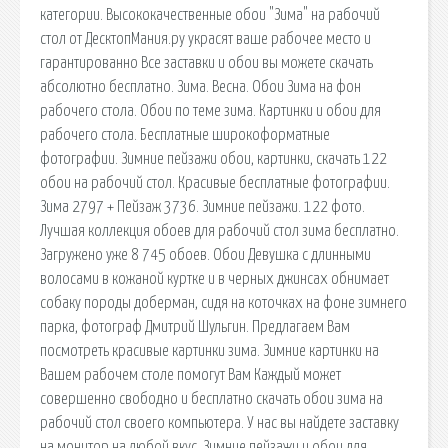
категории. Высококачественные обои "Зима" на рабочий
стол от ДесктопМания.ру украсят ваше рабочее место и
гарантированно Все заставки и обои вы можете скачать
абсолютно бесплатно. Зима. Весна. Обои Зима на фон
рабочего стола. Обои по теме зима. Картинки и обои для
рабочего стола. Бесплатные широкоформатные
фотографии. Зимние пейзажи обои, картинки, скачать 122
обои на рабочий стол. Красивые бесплатные фотографии.
Зима 2797 + Пейзаж 3736. Зимние пейзажи. 122 фото.
Лучшая коллекция обоев для рабочий стол зима бесплатно.
Загружено уже 8 745 обоев. Обои Девушка с длинными
волосами в кожаной куртке и в черных джинсах обнимает
собаку породы доберман, сидя на коточках на фоне зимнего
парка, фотограф Дмитрий Шульгин. Предлагаем Вам
посмотреть красивые картинки зима. Зимние картинки на
Вашем рабочем столе помогут Вам Каждый может
совершенно свободно и бесплатно скачать обои зима на
рабочий стол своего компьютера. У нас вы найдете заставку
на монитор на любой вкус. Зимние пейзажи и обои для