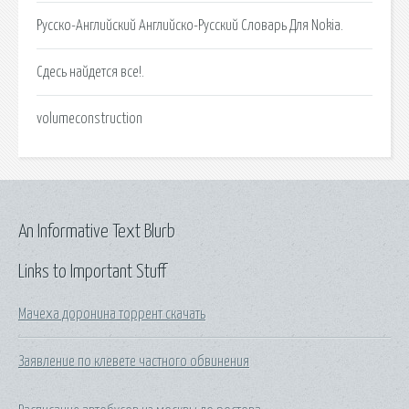
Русско-Английский Английско-Русский Словарь Для Nokia.
Сдесь найдется все!.
volumeconstruction
An Informative Text Blurb
Links to Important Stuff
Мачеха доронина торрент скачать
Заявление по клевете частного обвинения