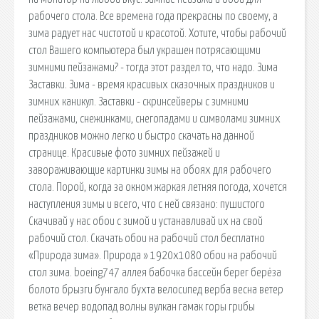
рабочего стола. Все времена года прекрасны по своему, а
зима радует нас чистотой и красотой. Хотите, чтобы рабочий
стол Вашего компьютера был украшен потрясающими
зимними пейзажами? - тогда этот раздел то, что надо. Зима
Заставки. Зима - время красивых сказочных праздников и
зимних каникул. Заставки - скринсейверы с зимними
пейзажами, снежинками, снегопадами и символами зимних
праздников можно легко и быстро скачать на данной
странице. Красивые фото зимних пейзажей и
завораживающие картинки зимы на обоях для рабочего
стола. Порой, когда за окном жаркая летняя погода, хочется
наступления зимы и всего, что с ней связано: пушистого
Скачивай у нас обои с зимой и устанавливай их на свой
рабочий стол. Скачать обои на рабочий стол бесплатно
«Природа зима». Природа » 1920х1080 обои на рабочий
стол зима. boeing747 аллея бабочка бассейн берег берёза
болото брызги бунгало бухта велосипед верба весна ветер
ветка вечер водопад волны вулкан гамак горы грибы