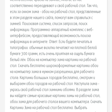
соответственно переодевают и свой рабочий стол. Так что,
если за окном зима - обои на рабочий стол, представленные
в этом разделе нашего сайта, помогут вам справиться с
зимней. Поисковая сиcтема, список запросов, поиск
информации. Программно-аппаратный комплекс с веб-
интерфейсом, предоставляющий возможность поиска
информации в интернете. Ответ: Если будете печатать в
типографии: обычные визитки печатают на плотной белой
бумаге 300 грамм, есть очень приятная на ощупь бумага
белый лён. Обои на компьютер зима картинки на рабочий
стол. Скачать бесплатно широкоформатные картинки обои
на компьютер зима в нужном разрешении для рабочего
стола. Картинки большых городов бесплатно, смотрим и
выбираем обои городов на рабочий стол. Наступила зима -
укрась свой рабочий стол зимними обоями. В разделе зима
вы найдете самые красивые картинки зимы на рабочий стол,
обои зима для рабочего столоа вашего компьютера. Скачать
Картинки Зима на рабочий стол бесплатно. Выбрать