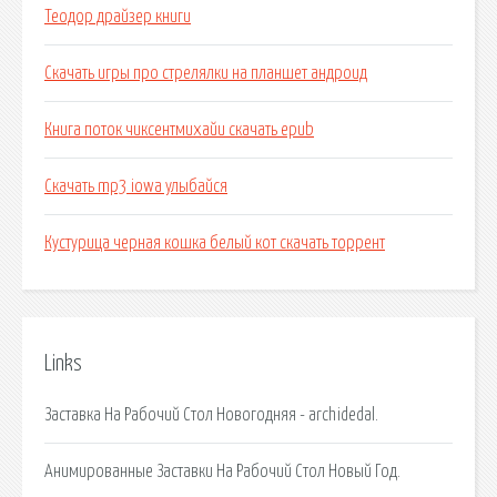
Теодор драйзер книги
Скачать игры про стрелялки на планшет андроид
Книга поток чиксентмихайи скачать epub
Скачать mp3 iowa улыбайся
Кустурица черная кошка белый кот скачать торрент
Links
Заставка На Рабочий Стол Новогодняя - archidedal.
Анимированные Заставки На Рабочий Стол Новый Год.