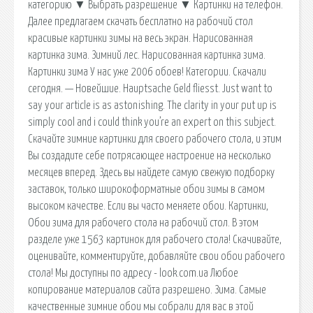
категорию ▼ Выбрать разрешение ▼ Картинки на телефон.
Далее предлагаем скачать бесплатно на рабочий стол
красивые картинки зимы на весь экран. Нарисованная
картинка зима. Зимний лес. Нарисованная картинка зима.
Картинки зима У нас уже 2006 обоев! Категории. Скачали
сегодня. — Новейшие. Hauptsache Geld fliesst. Just want to
say your article is as astonishing. The clarity in your put up is
simply cool and i could think you’re an expert on this subject.
Скачайте зимние картинки для своего рабочего стола, и этим
Вы создадите себе потрясающее настроение на несколько
месяцев вперед. Здесь вы найдете самую свежую подборку
заставок, только широкоформатные обои зимы в самом
высоком качестве. Если вы часто меняете обои. Картинки,
Обои зима для рабочего стола на рабочий стол. В этом
разделе уже 1563 картинок для рабочего стола! Скачивайте,
оценивайте, комментируйте, добавляйте свои обои рабочего
стола! Мы доступны по адресу - look.com.ua Любое
копирование материалов сайта разрешено. Зима. Самые
качественные зимние обои мы собрали для вас в этой