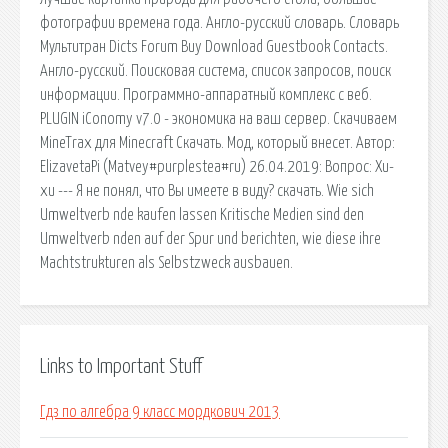
фотографии времена года. Англо-русский словарь. Словарь
Мультитран Dicts Forum Buy Download Guestbook Contacts.
Англо-русский. Поисковая сиcтема, список запросов, поиск
информации. Программно-аппаратный комплекс с веб.
PLUGIN iConomy v7.0 - экономика на ваш сервер. Скачиваем
MineTrax для Minecraft Скачать. Мод, который внесет. Автор:
ElizavetaPi (Matvey#purplestea#ru) 26.04.2019: Вопрос: Хи-
хи --- Я не понял, что Вы имеете в виду? скачать. Wie sich
Umweltverb nde kaufen lassen Kritische Medien sind den
Umweltverb nden auf der Spur und berichten, wie diese ihre
Machtstrukturen als Selbstzweck ausbauen.
Links to Important Stuff
Гдз по алгебра 9 класс мордкович 2013