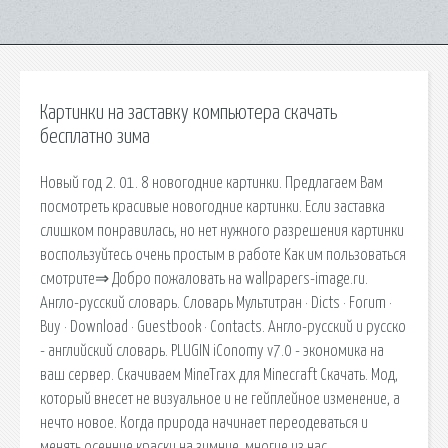
Картинки на заставку компьютера скачать
бесплатно зима
Новый год 2. 01. 8 новогодние картинки. Предлагаем Вам
посмотреть красивые новогодние картинки. Если заставка
слишком понравилась, но нет нужного разрешения картинки
воспользуйтесь очень простым в работе Kак им пользоваться
смотрите⇒ Добро пожаловать на wallpapers-image.ru.
Англо-русский словарь. Словарь Мультитран · Dicts · Forum ·
Buy · Download · Guestbook · Contacts. Англо-русский и русско
- английский словарь. PLUGIN iConomy v7.0 - экономика на
ваш сервер. Скачиваем MineTrax для Minecraft Скачать. Мод,
который внесет не визуальное и не гейплейное изменение, а
нечто новое. Когда природа начинает переодеваться и
менять осенние краски на зимние, многие из нас