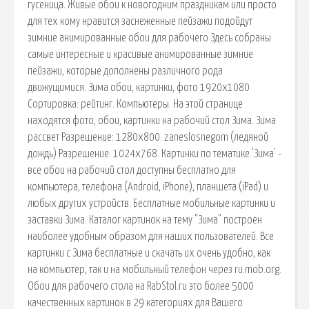
гусеница. Живые обои к новогодним праздникам или просто
для тех кому нравится заснеженные пейзажи подойдут
зимние анимированные обои для рабочего Здесь собраны
самые интересные и красивые анимированные зимние
пейзажи, которые дополнены различного рода
движущимися. Зима обои, картинки, фото 1920x1080
Сортировка: рейтинг. Компьютеры. На этой странице
находятся фото, обои, картинки на рабочий стол Зима. Зима
рассвет Разрешение: 1280x800. zaneslosnegom (ледяной
дождь) Разрешение: 1024x768. Картинки по тематике 'Зима' -
все обои на рабочий стол доступны бесплатно для
компьютера, телефона (Android, iPhone), планшета (iPad) и
любых других устройств. Бесплатные мобильные картинки и
заставки Зима. Каталог картинок на тему "Зима" построен
наиболее удобным образом для наших пользователей. Все
картинки с Зима бесплатные и скачать их очень удобно, как
на компьютер, так и на мобильный телефон через ru.mob.org.
Обои для рабочего стола на RabStol.ru это более 5000
качественных картинок в 29 категориях для Вашего