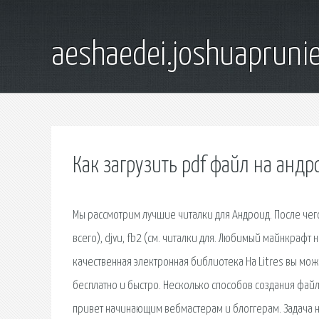
aeshaedei.joshuapruni
Как загрузить pdf файл на андр
Мы рассмотрим лучшие читалки для Андроид. После че
всего), djvu, fb2 (см. читалки для. Любимый майнкрафт 
качественная электронная библиотека На Litres вы може
бесплатно и быстро. Несколько способов создания файл
привет начинающим вебмастерам и блоггерам. Задача на 