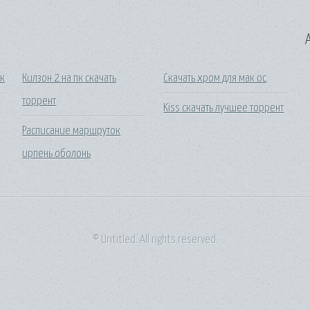
A
вк
Килзон 2 на пк скачать
Скачать хром для мак ос
торрент
Kiss скачать лучшее торрент
Расписание маршруток
ирпень оболонь
© Untitled. All rights reserved.