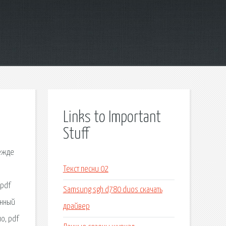
Links to Important
Stuff
режде
Текст песни 02
 pdf
Samsung sgh d780 duos скачать
енный
драйвер
о, pdf