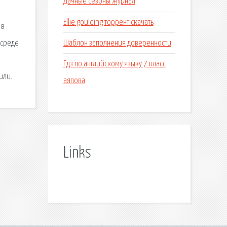
Дачные сезоны журнал
Ellie goulding торрент скачать
 в
Шаблон заполнения доверенности
 среде
Гдз по английскому языку 7 класс
или.
аяпова
Links