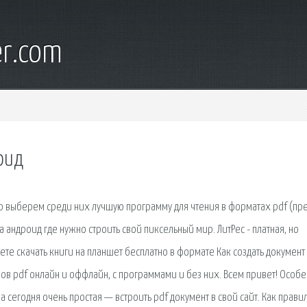
er.com
оид
го выберем среди них лучшую программу для чтения в форматах pdf (п
на андроид где нужно строить свой пиксельный мир. ЛитРес - платная, но
те скачать книги на планшет бесплатно в формате Как создать документ
ов pdf онлайн и оффлайн, с программами и без них. Всем привет! Особ
сегодня очень простая — встроить pdf документ в свой сайт. Как правил