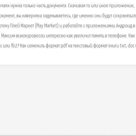
учаях нужна только часть документа. Скачивая то или иное приложение,
кумент, вы наверняка задумываетесь, где именно они будут сохраняться
отеку Плей Маркет (Play Market) и работайте с приложениями Андроид в
 н. Максим винокуровесли интересно как увеличит память в телефоне. Как
c или fb2? Как изменить формат pdf на текстовый формат книги txt, doc 