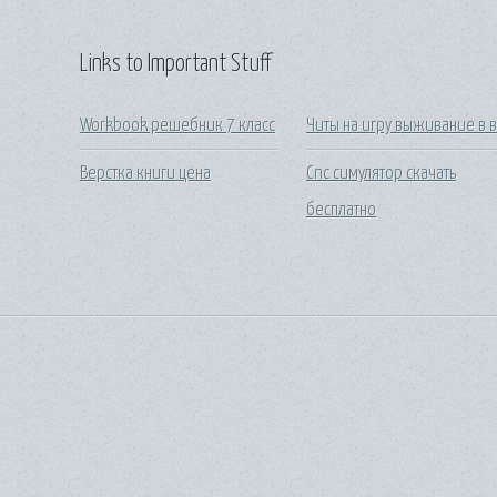
Links to Important Stuff
Workbook решебник 7 класс
Читы на игру выживание в 
Верстка книги цена
Cnc симулятор скачать
бесплатно