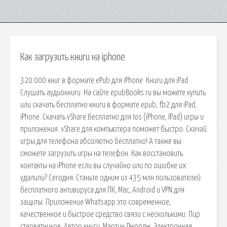
Как загрузить книги на iphone
320 000 книг в формате ePub для iPhone. Книги для iPad.
Слушать аудиокниги. На сайте epubBooks.ru вы можете купить
или скачать бесплатно книги в формате epub, fb2 для iPad,
iPhone. Скачать vShare бесплатно для Ios (iPhone, IPad) игры и
приложения. vShare для компьютера поможет быстро. Скачай
игры для телефона абсолютно бесплатно! А также вы
сможете загрузить игры на телефон. Как восстановить
контакты на iPhone если вы случайно или по ошибке их
удалили? Сегодня. Станьте одним из 435 млн пользователей
бесплатного антивируса для ПК, Mac, Android и VPN для
защиты. Приложение Whatsapp это современное,
качественное и быстрое средство связи с несколькими. Пир
стервятников. Автор книги: Мартин Джордж. Электронная