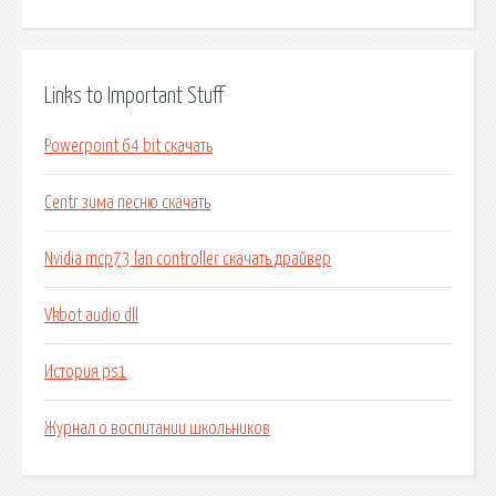
Links to Important Stuff
Powerpoint 64 bit скачать
Centr зима песню скачать
Nvidia mcp73 lan controller скачать драйвер
Vkbot audio dll
История ps1
Журнал о воспитании школьников