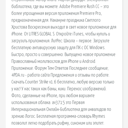
библиотека, где вы можете. Adobe Premiere Rush CC – это
более упрощенная версия приложения Premiere Pro,
предназначенная для. Накануне праздника Светлого
Христова Воскресения выходит в свет новое приложение для
iPhone. От LITRES GLOBAL S. Откройте iTunes, чтобы купить и
загрузить приложения. ЛитРес: Школа – первое. Загрузите
бесплатную антивирусную защиту для ПК с ОС Windows.
Быстро, просто и совершенно. Выпущено новое приложение
Православный молитвослов для iPhone и Android.
Приложение. Форум Тем Ответов Последнее сообщение;
4PDA.ru - работа сайта Предложения и отзывы по работе.
Скачать Counter Strike v1.6 бесплатно, любую версию только
у нас! У нас таких как баны, кики. Перенос изображений.
Фото, сделанные на iPhone, при любом варианте
использования облака. av3715 это Первая
Интернациональная Онлайн-Библиотека для инвалидов по
зрению Логос. Бесплатная программа-словарь Rhymes
позволит легко подобрать рифму, синоним или эпитет.