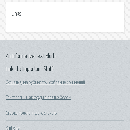
Links
An Informative Text Blurb
Links to Important Stuff
Скачать дина рубина fb2 собрание сочинений
Текст песни и аккорды в платье белом
Строка поиска яндекс скачать
Kml kmz