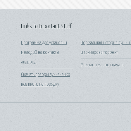
Links to Important Stuff
Программа для установки
Нереальная история пушки
мелодий на контакты
и гончарова торрент
андроид
Мелодии марио скачать
Скачать дозоры лукьяненко
все книги по порядку