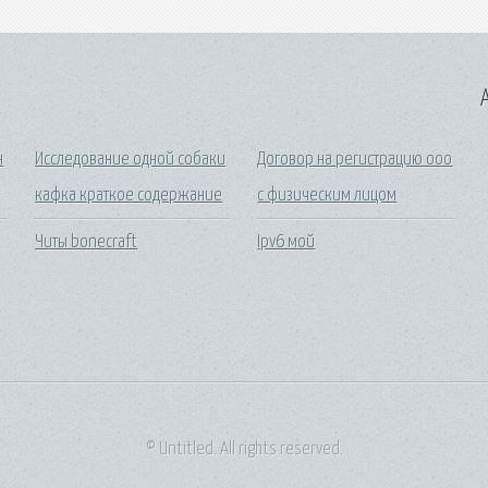
A
н
Исследование одной собаки
Договор на регистрацию ооо
кафка краткое содержание
с физическим лицом
Читы bonecraft
Ipv6 мой
© Untitled. All rights reserved.