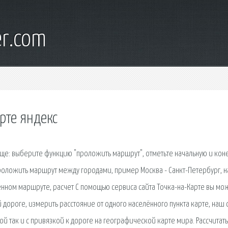
er.com
арте яндекс
роще: выберите функцию "проложить маршрут", отметьте начальную и кон
проложить маршрут между городами, пример Москва - Санкт-Петербург, н
нном маршруте, расчет С помощью сервиса сайта Точка-на-Карте вы мо
ороге, измерить расстояние от одного населённого пункта карте, наш 
ой так и с привязкой к дороге на географической карте мира. Рассчитать