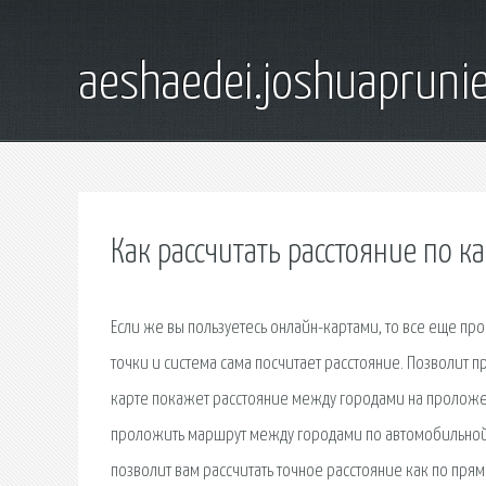
aeshaedei.joshuapruni
Как рассчитать расстояние по к
Если же вы пользуетесь онлайн-картами, то все еще п
точки и система сама посчитает расстояние. Позволит 
карте покажет расстояние между городами на проложе
проложить маршрут между городами по автомобильной д
позволит вам рассчитать точное расстояние как по прям