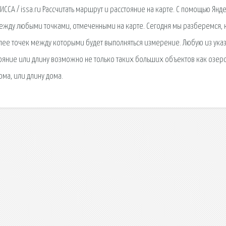
СА / issa.ru Рассчитать маршрут и расстояние на карте. С помощью Янд
ежду любыми точками, отмеченными на карте. Сегодня мы разберемся, к
олее точек между которыми будет выполняться измерение. Любую из ука
тояние или длину возможно не только таких больших объектов как озер
ома, или длину дома.