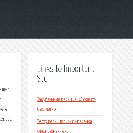
Links to Important
Stuff
ечную
а
Зарубежные песни 2006 скачать
жете
бесплатно
сервис
Театр песни талисман песенка
сладкоежек текст