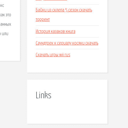
екс
Байки из склепа 5 сезон скачать
ак это
торрент
занных
История казаков книга
о или
Саундтрек к сериалу косяки скачать
Скачать игры wii rus
Links