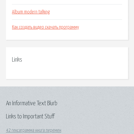
Album modern talking
Как создать видео скачать программу
Links
An Informative Text Blurb
Links to Important Stuff
42 гексаграмма книга перемен