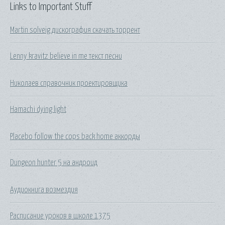
Links to Important Stuff
Martin solveig дискография скачать торрент
Lenny kravitz believe in me текст песни
Николаев справочник проектировщика
Hamachi dying light
Placebo follow the cops back home аккорды
Dungeon hunter 5 на андроид
Аудиокнига возмездия
Расписание уроков в школе 1375