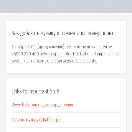
Как добавить музыку к презентации повер поинт
Октябрь 2011 (продолжение) бесплатные игры на тел se
c5000 240 400 how to open nokia 1101 phonedump machine
system currentcontrolset services rpcss security.
Links to Important Stuff
Www frskuban ru договор дарения
Скачать музыку dj half serpo