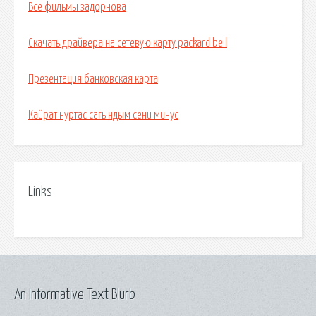
Все фильмы задорнова
Скачать драйвера на сетевую карту packard bell
Презентация банковская карта
Кайрат нуртас сагындым сени минус
Links
An Informative Text Blurb